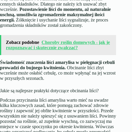
cennych składników. Dlatego nie należy ich usuwać zbyt
wcześnie.
Pozostawienie liści do momentu, aż naturalnie
uschną, umożliwia zgromadzenie maksymalnej ilości
energii.
Żółknięcie i usychanie liści sygnalizuje, że proces
gromadzenia składników został zakończony.
Zobacz podobne
Choroby roślin domowych - jak je
rozpoznawać i skutecznie zwalczać?
Świadomość znaczenia liści amarylisa w pielęgnacji cebuli
prowadzi do bujnego kwitnienia.
Obcinanie liści zbyt
wcześnie może osłabić cebulę, co może wpłynąć na jej wzrost
w przyszłych sezonach.
Jakie są najlepsze praktyki dotyczące obcinania liści?
Podczas przycinania liści amarylisa warto mieć na uwadze
kilka kluczowych zasad, które pomogą zachować zdrowie
rośliny i zapewnić jej obfite kwitnienie w przyszłości. Przede
wszystkim nie należy spieszyć się z usuwaniem liści. Powinny
pozostać na roślinie, aż zupełnie wyschną, co zazwyczaj ma
miejsce w czasie spoczynku po okresie kwitnienia. Wówczas
warto ograniczyć podlewanie, by cebula mogła zgromadzić