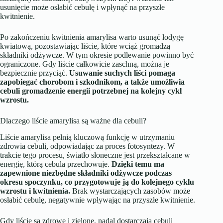
usunięcie może osłabić cebulę i wpłynąć na przyszłe
kwitnienie.
Po zakończeniu kwitnienia amarylisa warto usunąć łodygę
kwiatową, pozostawiając liście, które wciąż gromadzą
składniki odżywcze. W tym okresie podlewanie powinno być
ograniczone. Gdy liście całkowicie zaschną, można je
bezpiecznie przyciąć.
Usuwanie suchych liści pomaga
zapobiegać chorobom i szkodnikom, a także umożliwia
cebuli gromadzenie energii potrzebnej na kolejny cykl
wzrostu.
Dlaczego liście amarylisa są ważne dla cebuli?
Liście amarylisa pełnią kluczową funkcję w utrzymaniu
zdrowia cebuli, odpowiadając za proces fotosyntezy. W
trakcie tego procesu, światło słoneczne jest przekształcane w
energię, którą cebula przechowuje.
Dzięki temu ma
zapewnione niezbędne składniki odżywcze podczas
okresu spoczynku, co przygotowuje ją do kolejnego cyklu
wzrostu i kwitnienia.
Brak wystarczających zasobów może
osłabić cebulę, negatywnie wpływając na przyszłe kwitnienie.
Gdy liście są zdrowe i zielone, nadal dostarczają cebuli