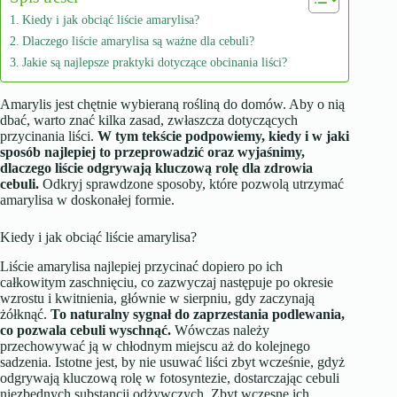
Kiedy i jak obciąć liście amarylisa?
Dlaczego liście amarylisa są ważne dla cebuli?
Jakie są najlepsze praktyki dotyczące obcinania liści?
Amarylis jest chętnie wybieraną rośliną do domów. Aby o nią
dbać, warto znać kilka zasad, zwłaszcza dotyczących
przycinania liści.
W tym tekście podpowiemy, kiedy i w jaki
sposób najlepiej to przeprowadzić oraz wyjaśnimy,
dlaczego liście odgrywają kluczową rolę dla zdrowia
cebuli.
Odkryj sprawdzone sposoby, które pozwolą utrzymać
amarylisa w doskonałej formie.
Kiedy i jak obciąć liście amarylisa?
Liście amarylisa najlepiej przycinać dopiero po ich
całkowitym zaschnięciu, co zazwyczaj następuje po okresie
wzrostu i kwitnienia, głównie w sierpniu, gdy zaczynają
żółknąć.
To naturalny sygnał do zaprzestania podlewania,
co pozwala cebuli wyschnąć.
Wówczas należy
przechowywać ją w chłodnym miejscu aż do kolejnego
sadzenia. Istotne jest, by nie usuwać liści zbyt wcześnie, gdyż
odgrywają kluczową rolę w fotosyntezie, dostarczając cebuli
niezbędnych substancji odżywczych. Zbyt wczesne ich