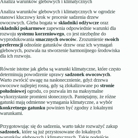
Analiza warunków glebowych i klimatycznych
Analiza warunków glebowych i klimatycznych w ogrodzie
stanowi kluczowy krok w procesie sadzenia drzew
owocowych. Gleba bogata w
składniki odżywcze
oraz
składniki pokarmowe
zapewnia odpowiednie warunki dla
rozwoju
systemu korzeniowego
, co jest niezbędne do
wyprodukowania
smacznych owoców
. Zrozumienie
swoich
preferencji
odnośnie gatunków drzew oraz ich wymagań
glebowych, pozwala na stworzenie harmonijnego środowiska
dla ich rozwoju.
Równie istotne jak gleba są warunki klimatyczne, które często
determinują powodzenie uprawy
sadzonek owocowych
.
Warto zwrócić uwagę na nasłonecznienie, gdyż drzewa
owocowe najlepiej rosną, gdy są zlokalizowane po
stronie
południowej
ogrodu, co pozwala im na maksymalne
wykorzystanie promieni słonecznych. Pamiętajmy, że różne
gatunki mają odmienne wymagania klimatyczne, a wybór
konkretnego gatunku
powinien być zgodny z lokalnymi
warunkami.
Przygotowując się do sadzenia, warto także rozważyć zakup
sadzonek
, które są już przystosowane do lokalnych
warunków glebowych i klimatycznych. Takie podejście