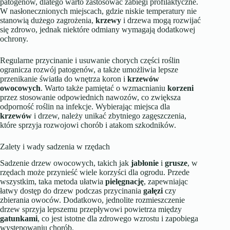
patogenów, dlatego warto zastosować zabiegi profilaktyczne.
W nasłonecznionych miejscach, gdzie niskie temperatury nie
stanowią dużego zagrożenia,
krzewy
i drzewa mogą rozwijać
się zdrowo, jednak niektóre odmiany wymagają dodatkowej
ochrony.
Regularne przycinanie i usuwanie chorych części roślin
ogranicza rozwój patogenów, a także umożliwia lepsze
przenikanie światła do wnętrza koron i
krzewów
owocowych
. Warto także pamiętać o wzmacnianiu
korzeni
przez stosowanie odpowiednich nawozów, co zwiększa
odporność roślin na infekcje. Wybierając miejsca dla
krzewów
i drzew, należy unikać zbytniego zagęszczenia,
które sprzyja rozwojowi chorób i atakom szkodników.
Zalety i wady sadzenia w rzędach
Sadzenie drzew owocowych, takich jak
jabłonie
i
grusze
, w
rzędach może przynieść wiele korzyści dla ogrodu. Przede
wszystkim, taka metoda ułatwia
pielęgnację
, zapewniając
łatwy dostęp do drzew podczas przycinania
gałęzi
czy
zbierania owoców. Dodatkowo, jednolite rozmieszczenie
drzew sprzyja lepszemu przepływowi powietrza między
gatunkami
, co jest istotne dla zdrowego wzrostu i zapobiega
występowaniu chorób.