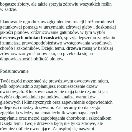
bogatsze zbiory, ale także sprzyja zdrowiu wszystkich roślin
w sadzie.
Planowanie ogrodu z uwzględnieniem rotacji i różnorodności
gatunkowej pomaga w utrzymaniu zdrowej gleby i doskonałej
jakości plonów. Zróżnicowanie gatunków, w tym wybór
deserowych odmian
brzoskwiń
, sprzyja lepszemu zapylaniu
i zmniejsza prawdopodobieństwo występowania wspólnych
chorób i szkodników. Dzięki temu,
drzewa
rosną w bardziej
zrównoważonym środowisku, co przekłada się na
długowieczność i obfitość plonów.
Podsumowanie
Twój ogród może stać się prawdziwym owocowym rajem,
jeśli odpowiednio zaplanujesz rozmieszczenie drzew
owocowych. Kluczowe znaczenie mają takie czynniki jak
wybór odpowiednich gatunków, analiza warunków
glebowych i klimatycznych oraz zapewnienie odpowiednich
odległości między drzewami. Zachęcamy do dalszego
zgłębiania wiedzy na temat technik wspomagających
zapylanie oraz metod zapobiegania chorobom i szkodnikom.
Dzięki temu Twoje drzewka będą nie tylko zdrowe, ale
również obficie owocujące. Zainspiruj się naszymi