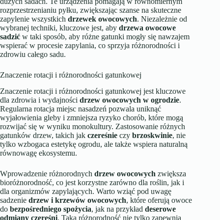
dużych sadach. Te urządzenia pomagają w równomiernym
rozprzestrzenianiu pyłku, zwiększając szanse na skuteczne
zapylenie wszystkich
drzewek owocowych
. Niezależnie od
wybranej techniki, kluczowe jest, aby
drzewa owocowe
sadzić
w taki sposób, aby różne gatunki mogły się nawzajem
wspierać w procesie zapylania, co sprzyja różnorodności i
zdrowiu całego sadu.
Znaczenie rotacji i różnorodności gatunkowej
Znaczenie rotacji i różnorodności gatunkowej jest kluczowe
dla zdrowia i wydajności
drzew owocowych w ogrodzie
.
Regularna rotacja miejsc nasadzeń pozwala uniknąć
wyjałowienia gleby i zmniejsza ryzyko chorób, które mogą
rozwijać się w wyniku monokultury. Zastosowanie różnych
gatunków drzew, takich jak
czereśnie
czy
brzoskwinie
, nie
tylko wzbogaca estetykę ogrodu, ale także wspiera naturalną
równowagę ekosystemu.
Wprowadzenie różnorodnych
drzew owocowych
zwiększa
bioróżnorodność, co jest korzystne zarówno dla roślin, jak i
dla organizmów zapylających. Warto wziąć pod uwagę
sadzenie
drzew i krzewów owocowych
, które oferują owoce
do
bezpośredniego spożycia
, jak na przykład
deserowe
odmiany
czereśni
. Taka różnorodność nie tylko zapewnia