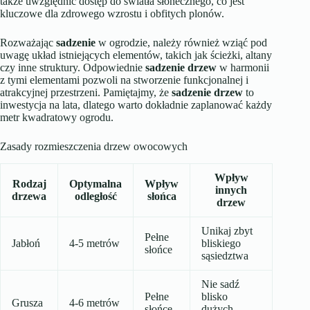
także uwzględnić dostęp do światła słonecznego, co jest
kluczowe dla zdrowego wzrostu i obfitych plonów.
Rozważając
sadzenie
w ogrodzie, należy również wziąć pod
uwagę układ istniejących elementów, takich jak ścieżki, altany
czy inne struktury. Odpowiednie
sadzenie drzew
w harmonii
z tymi elementami pozwoli na stworzenie funkcjonalnej i
atrakcyjnej przestrzeni. Pamiętajmy, że
sadzenie drzew
to
inwestycja na lata, dlatego warto dokładnie zaplanować każdy
metr kwadratowy ogrodu.
Zasady rozmieszczenia drzew owocowych
Wpływ
Rodzaj
Optymalna
Wpływ
innych
drzewa
odległość
słońca
drzew
Unikaj zbyt
Pełne
Jabłoń
4-5 metrów
bliskiego
słońce
sąsiedztwa
Nie sadź
Pełne
blisko
Grusza
4-6 metrów
słońce
dużych