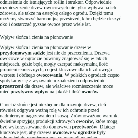
odniesieniu do istniejących roślin i struktur. Odpowiednie
rozmieszczenie drzew owocowych nie tylko wpływa na ich
zdrowie, ale także na estetykę całego ogrodu. Dzięki temu
możemy stworzyć harmonijną przestrzeń, która będzie cieszyć
oko i dostarczać pyszne owoce przez wiele lat.
Wpływ słońca i cienia na plonowanie
Wpływ słońca i cienia na plonowanie drzew w
przydomowym sadzie
jest nie do przecenienia. Drzewa
owocowe w ogrodzie powinny znajdować się w takich
miejscach, gdzie będą mogły czerpać maksymalną ilość
promieni słonecznych, co jest kluczowe dla ich zdrowego
wzrostu i obfitego
owocowania
. W polskich ogrodach często
spotykamy się z wyzwaniem znalezienia odpowiedniej
przestrzeni
dla drzew, ale właściwe rozmieszczenie może
mieć
pozytywny wpływ
na jakość i ilość
owoców
.
Chociaż słońce jest niezbędne dla rozwoju drzew, cień
również odgrywa ważną rolę w ich ochronie przed
nadmiernym nagrzewaniem i suszą. Zrównoważone warunki
świetlne sprzyjają produkcji zdrowych
owoców
, które mogą
być wykorzystywane do domowych
przetworów
. Dlatego
kluczowe jest, aby drzewa
owocowe w ogrodzie
były
odpowiednio rozmieszczone, co pozwoli na pełne