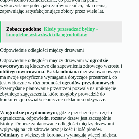
wykorzystanie potencjału zarówno słońca, jak i cienia,
zapewniając satysfakcjonujące zbiory przez wiele lat.
Zobacz podobne
Kiedy przesadzać byliny -
kompletne wskazówki dla ogrodników
Odpowiednie odległości między drzewami
Odpowiednie odległości między drzewami w
ogrodzie
owocowym
są kluczowe dla zapewnienia zdrowego wzrostu i
obfitego owocowania
. Każda
odmiana
drzewa owocowego
ma swoje specyficzne wymagania dotyczące przestrzeni, co
jest widoczne w różnorodności
ogrodów przydomowych
.
Przemyślane planowanie przestrzeni pozwala na uniknięcie
zbytniego zagęszczenia, które mogłoby prowadzić do
konkurencji o światło słoneczne i składniki odżywcze.
W
ogrodzie przydomowym
, gdzie przestrzeń jest często
ograniczona, odpowiedni rozstaw drzew jest szczególnie
istotny. Dobrze zaplanowane odległości między drzewami
wpływają na ich zdrowie oraz jakość i ilość plonów.
Odmiany
o większych koronach wymagają więcej miejsca,