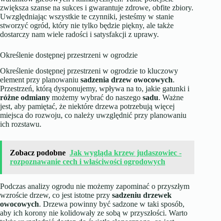
zwiększa szanse na sukces i gwarantuje zdrowe, obfite zbiory.
Uwzględniając wszystkie te czynniki, jesteśmy w stanie
stworzyć ogród, który nie tylko będzie piękny, ale także
dostarczy nam wiele radości i satysfakcji z uprawy.
Określenie dostępnej przestrzeni w ogrodzie
Określenie dostępnej przestrzeni w ogrodzie to kluczowy
element przy planowaniu
sadzenia drzew owocowych
.
Przestrzeń, którą dysponujemy, wpływa na to, jakie gatunki i
różne odmiany
możemy wybrać do naszego
sadu
. Ważne
jest, aby pamiętać, że niektóre drzewa potrzebują więcej
miejsca do rozwoju, co należy uwzględnić przy planowaniu
ich rozstawu.
Zobacz podobne
Jak wygląda krzew judaszowiec -
rozpoznawanie cech i właściwości ogrodowych
Podczas analizy ogrodu nie możemy zapominać o przyszłym
wzroście drzew, co jest istotne przy
sadzeniu drzewek
owocowych
. Drzewa powinny być sadzone w taki sposób,
aby ich korony nie kolidowały ze sobą w przyszłości. Warto