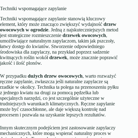
Techniki wspomagające zapylanie
Techniki wspomagające zapylanie stanowią kluczowy
element, który może znacząco zwiększyć wydajność
drzew
owocowych w ogrodzie
. Jedną z najskuteczniejszych metod
jest strategiczne rozmieszczenie
drzewek owocowych
,
umożliwiające naturalnym zapylaczom, takim jak pszczoły,
łatwy dostęp do kwiatów. Stworzenie odpowiedniego
środowiska dla zapylaczy, na przykład poprzez sadzenie
kwitnących roślin wokół
drzewek
, może znacznie poprawić
jakość i ilość plonów.
W przypadku
dużych drzew owocowych
, warto rozważyć
ręczne zapylanie, zwłaszcza jeśli naturalne zapylacze są
rzadkie w okolicy. Technika ta polega na przenoszeniu pyłku
z jednego kwiatu na drugi za pomocą pędzelka lub
specjalnych narzędzi, co jest szczególnie użyteczne w
trudniejszych warunkach klimatycznych. Ręczne zapylanie
może być czasochłonne, ale daje większą kontrolę nad
procesem i pozwala na uzyskanie lepszych rezultatów.
Innym skutecznym podejściem jest zastosowanie zapylaczy
mechanicznych, które mogą wspierać naturalny proces w