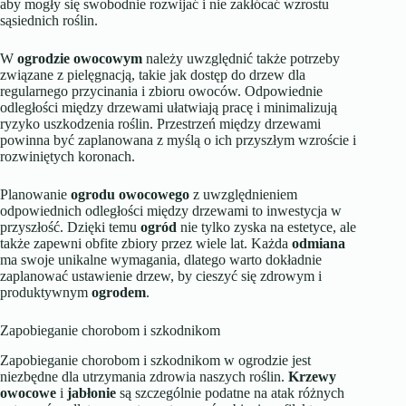
aby mogły się swobodnie rozwijać i nie zakłócać wzrostu
sąsiednich roślin.
W
ogrodzie owocowym
należy uwzględnić także potrzeby
związane z pielęgnacją, takie jak dostęp do drzew dla
regularnego przycinania i zbioru owoców. Odpowiednie
odległości między drzewami ułatwiają pracę i minimalizują
ryzyko uszkodzenia roślin. Przestrzeń między drzewami
powinna być zaplanowana z myślą o ich przyszłym wzroście i
rozwiniętych koronach.
Planowanie
ogrodu owocowego
z uwzględnieniem
odpowiednich odległości między drzewami to inwestycja w
przyszłość. Dzięki temu
ogród
nie tylko zyska na estetyce, ale
także zapewni obfite zbiory przez wiele lat. Każda
odmiana
ma swoje unikalne wymagania, dlatego warto dokładnie
zaplanować ustawienie drzew, by cieszyć się zdrowym i
produktywnym
ogrodem
.
Zapobieganie chorobom i szkodnikom
Zapobieganie chorobom i szkodnikom w ogrodzie jest
niezbędne dla utrzymania zdrowia naszych roślin.
Krzewy
owocowe
i
jabłonie
są szczególnie podatne na atak różnych