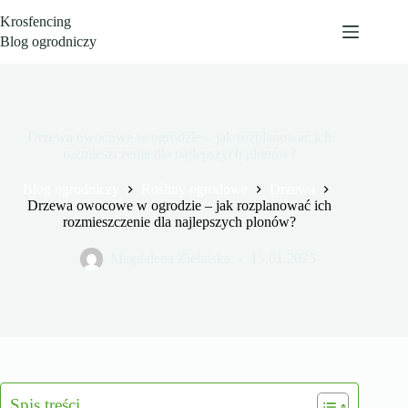
Przejdź
Krosfencing
do
treści
Blog ogrodniczy
Drzewa owocowe w ogrodzie – jak rozplanować ich
rozmieszczenie dla najlepszych plonów?
Blog ogrodniczy
Rośliny ogrodowe
Drzewa
Drzewa owocowe w ogrodzie – jak rozplanować ich
rozmieszczenie dla najlepszych plonów?
Magdalena Zielińska
15.01.2025
Spis treści