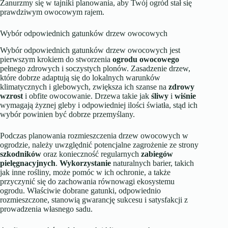
Zanurzmy się w tajniki planowania, aby Twój ogród stał się
prawdziwym owocowym rajem.
Wybór odpowiednich gatunków drzew owocowych
Wybór odpowiednich gatunków drzew owocowych jest
pierwszym krokiem do stworzenia
ogrodu owocowego
pełnego zdrowych i soczystych plonów. Zasadzenie drzew,
które dobrze adaptują się do lokalnych warunków
klimatycznych i glebowych, zwiększa ich szanse na
zdrowy
wzrost
i obfite owocowanie. Drzewa takie jak
śliwy
i
wiśnie
wymagają żyznej gleby i odpowiedniej ilości światła, stąd ich
wybór powinien być dobrze przemyślany.
Podczas planowania rozmieszczenia drzew owocowych w
ogrodzie, należy uwzględnić potencjalne zagrożenie ze strony
szkodników
oraz konieczność regularnych
zabiegów
pielęgnacyjnych
.
Wykorzystanie
naturalnych barier, takich
jak inne rośliny, może pomóc w ich ochronie, a także
przyczynić się do zachowania równowagi ekosystemu
ogrodu. Właściwie dobrane gatunki, odpowiednio
rozmieszczone, stanowią gwarancję sukcesu i satysfakcji z
prowadzenia własnego sadu.