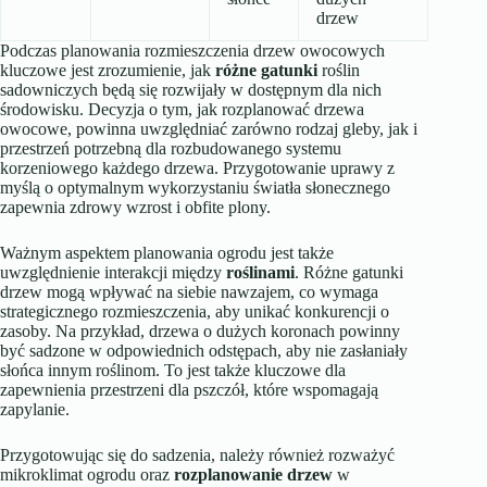
drzew
Podczas planowania rozmieszczenia drzew owocowych
kluczowe jest zrozumienie, jak
różne gatunki
roślin
sadowniczych będą się rozwijały w dostępnym dla nich
środowisku. Decyzja o tym, jak rozplanować drzewa
owocowe, powinna uwzględniać zarówno rodzaj gleby, jak i
przestrzeń potrzebną dla rozbudowanego systemu
korzeniowego każdego drzewa. Przygotowanie uprawy z
myślą o optymalnym wykorzystaniu światła słonecznego
zapewnia zdrowy wzrost i obfite plony.
Ważnym aspektem planowania ogrodu jest także
uwzględnienie interakcji między
roślinami
. Różne gatunki
drzew mogą wpływać na siebie nawzajem, co wymaga
strategicznego rozmieszczenia, aby unikać konkurencji o
zasoby. Na przykład, drzewa o dużych koronach powinny
być sadzone w odpowiednich odstępach, aby nie zasłaniały
słońca innym roślinom. To jest także kluczowe dla
zapewnienia przestrzeni dla pszczół, które wspomagają
zapylanie.
Przygotowując się do sadzenia, należy również rozważyć
mikroklimat ogrodu oraz
rozplanowanie drzew
w