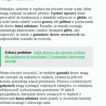
Jednakże, sadzenie w rzędach ma również swoje wady, które
mogą wpłynąć na jakość plonów.
Gęstość uprawy
może
prowadzić do konkurencji o składniki odżywcze w
glebie
, co
z kolei może osłabić wzrost
gruszy
lub
jabłoni
w porównaniu
do drzew
innej odmiany
. Ponadto, ta metoda wymaga
starannego planowania i analizy dostępnej
gleby
, aby
zapewnić, że każdy z
gatunków drzew owocowych
ma
odpowiednie warunki do rozwoju.
Zobacz podobne
Jakie drzewa do ogrodu wybrać
dla najlepszych rezultatów? Zrozumieć ekosystem
ogrodu
Warto również rozważyć, że niektóre
gatunki
drzew mogą
nie rozwijać się najlepiej w rzędach, zwłaszcza jeśli ich
korony potrzebują więcej przestrzeni. Drzewa o rozłożystych
gałęziach
mogą wymagać większych odstępów, co zmniejsza
efektywność wykorzystania przestrzeni. W takich
przypadkach, mieszanie drzew rosnących w rzędach z
drzewami
innej odmiany
może pomóc w tworzeniu bardziej
zróżnicowanego i zdrowego sadu.