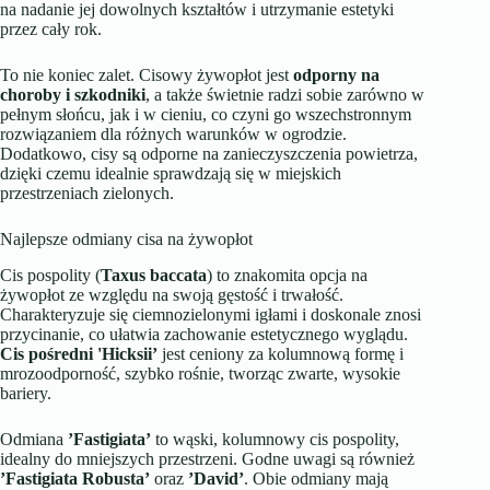
na nadanie jej dowolnych kształtów i utrzymanie estetyki
przez cały rok.
To nie koniec zalet. Cisowy żywopłot jest
odporny na
choroby i szkodniki
, a także świetnie radzi sobie zarówno w
pełnym słońcu, jak i w cieniu, co czyni go wszechstronnym
rozwiązaniem dla różnych warunków w ogrodzie.
Dodatkowo, cisy są odporne na zanieczyszczenia powietrza,
dzięki czemu idealnie sprawdzają się w miejskich
przestrzeniach zielonych.
Najlepsze odmiany cisa na żywopłot
Cis pospolity (
Taxus baccata
) to znakomita opcja na
żywopłot ze względu na swoją gęstość i trwałość.
Charakteryzuje się ciemnozielonymi igłami i doskonale znosi
przycinanie, co ułatwia zachowanie estetycznego wyglądu.
Cis pośredni 'Hicksii’
jest ceniony za kolumnową formę i
mrozoodporność, szybko rośnie, tworząc zwarte, wysokie
bariery.
Odmiana
’Fastigiata’
to wąski, kolumnowy cis pospolity,
idealny do mniejszych przestrzeni. Godne uwagi są również
’Fastigiata Robusta’
oraz
’David’
. Obie odmiany mają