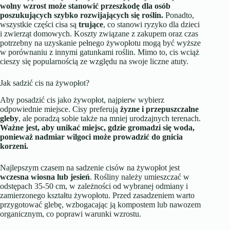
wolny wzrost może stanowić przeszkodę dla osób
poszukujących szybko rozwijających się roślin.
Ponadto,
wszystkie części cisa są
trujące
, co stanowi ryzyko dla dzieci
i zwierząt domowych. Koszty związane z zakupem oraz czas
potrzebny na uzyskanie pełnego żywopłotu mogą być wyższe
w porównaniu z innymi gatunkami roślin. Mimo to, cis wciąż
cieszy się popularnością ze względu na swoje liczne atuty.
Jak sadzić cis na żywopłot?
Aby posadzić cis jako żywopłot, najpierw wybierz
odpowiednie miejsce. Cisy preferują
żyzne i przepuszczalne
gleby
, ale poradzą sobie także na mniej urodzajnych terenach.
Ważne jest, aby unikać miejsc, gdzie gromadzi się woda,
ponieważ nadmiar wilgoci może prowadzić do gnicia
korzeni.
Najlepszym czasem na sadzenie cisów na żywopłot jest
wczesna wiosna lub jesień
. Rośliny należy umieszczać w
odstępach 35-50 cm, w zależności od wybranej odmiany i
zamierzonego kształtu żywopłotu. Przed zasadzeniem warto
przygotować glebę, wzbogacając ją kompostem lub nawozem
organicznym, co poprawi warunki wzrostu.