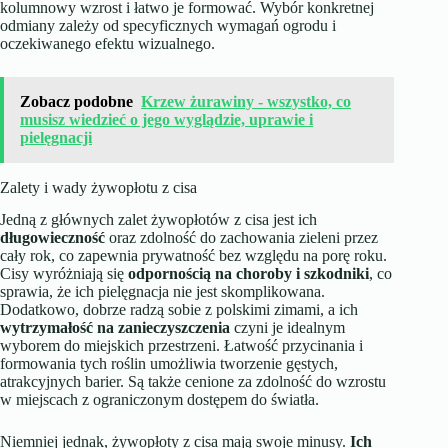
kolumnowy wzrost i łatwo je formować. Wybór konkretnej
odmiany zależy od specyficznych wymagań ogrodu i
oczekiwanego efektu wizualnego.
Zobacz podobne
Krzew żurawiny - wszystko, co
musisz wiedzieć o jego wyglądzie, uprawie i
pielęgnacji
Zalety i wady żywopłotu z cisa
Jedną z głównych zalet żywopłotów z cisa jest ich
długowieczność
oraz zdolność do zachowania zieleni przez
cały rok, co zapewnia prywatność bez względu na porę roku.
Cisy wyróżniają się
odpornością na choroby i szkodniki
, co
sprawia, że ich pielęgnacja nie jest skomplikowana.
Dodatkowo, dobrze radzą sobie z polskimi zimami, a ich
wytrzymałość na zanieczyszczenia
czyni je idealnym
wyborem do miejskich przestrzeni. Łatwość przycinania i
formowania tych roślin umożliwia tworzenie gęstych,
atrakcyjnych barier. Są także cenione za zdolność do wzrostu
w miejscach z ograniczonym dostępem do światła.
Niemniej jednak, żywopłoty z cisa mają swoje minusy.
Ich