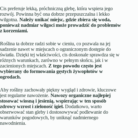
Cis preferuje lekką, próchniczną glebę, która wspiera jego
rozwój. Powinna być ona dobrze przepuszczalna i lekko
wilgotna.
Należy unikać miejsc, gdzie zbiera się woda,
ponieważ nadmiar wilgoci może prowadzić do problemów
z korzeniami.
Roślina ta dobrze radzi sobie w cieniu, co pozwala na jej
sadzenie nawet w miejscach o ograniczonym dostępie do
światła. Dzięki tej właściwości, cis doskonale sprawdza się w
różnych warunkach, zarówno w pełnym słońcu, jak i w
zacienionych miejscach.
Z tego powodu często jest
wybierany do formowania gęstych żywopłotów w
ogrodach.
Aby rośliny zachowały piękny wygląd i zdrowie, kluczowe
jest regularne nawożenie.
Nawozy organiczne najlepiej
stosować wiosną i jesienią, wspierając w ten sposób
zdrowy wzrost i zieloność igieł.
Dodatkowo, warto
obserwować stan gleby i dostosowywać podlewanie do
warunków pogodowych, by uniknąć nadmiernego
nawodnienia.