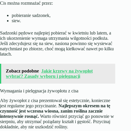
Cis można rozmnażać przez:
pobieranie sadzonek,
siew.
Sadzonki pędowe najlepiej pobierać w kwietniu lub latem, a
ich ukorzenienie wymaga utrzymania wilgotności podłoża.
Jeśli zdecydujesz się na siew, nasiona powinno się wysiewać
natychmiast po zbiorze, choć mogą kiełkować nawet po kilku
latach.
Zobacz podobne
Jakie krzewy na żywopłot
wybrać? Zasady wyboru i pielęgnacji
Wymagania i pielęgnacja żywopłotu z cisa
Aby żywopłot z cisa prezentował się estetycznie, konieczne
jest regularne jego przycinanie.
Najlepszym okresem na tę
czynność jest wczesna wiosna, zanim roślina zacznie
intensywnie rosnąć.
Warto również przyciąć go ponownie w
sierpniu, aby utrzymać pożądany kształt i gęstość. Przycinaj
dokładnie, aby nie uszkodzić rośliny.