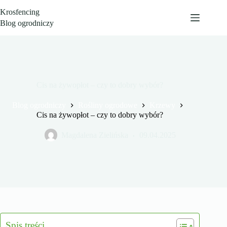
Przejdź
Krosfencing
do
treści
Blog ogrodniczy
Cis na żywopłot – czy to dobry wybór?
Blog ogrodniczy
Rośliny ogrodowe
Krzewy
Cis na żywopłot – czy to dobry wybór?
Magdalena Zielińska
09.04.2025
Spis treści