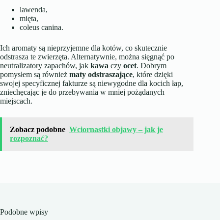
lawenda,
mięta,
coleus canina.
Ich aromaty są nieprzyjemne dla kotów, co skutecznie
odstrasza te zwierzęta. Alternatywnie, można sięgnąć po
neutralizatory zapachów, jak
kawa
czy
ocet
. Dobrym
pomysłem są również
maty odstraszające
, które dzięki
swojej specyficznej fakturze są niewygodne dla kocich łap,
zniechęcając je do przebywania w mniej pożądanych
miejscach.
Zobacz podobne
Wciornastki objawy – jak je
rozpoznać?
Podobne wpisy