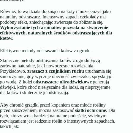
Również kawa działa drażniąco na koty i może służyć jako
naturalny odstraszacz. Intensywny zapach czekolady ma
podobny efekt, zniechęcając zwierzęta do zbliżania się.
Wykorzystanie tych aromatów pozwala na stworzenie
efektywnych, naturalnych środków odstraszających dla
kotów.
Efektywne metody odstraszania kotów z ogrodu
Skuteczne metody odstraszania kotów z ogrodu łączą
zarówno naturalne, jak i nowoczesne rozwiązania.
Przykładowo,
zraszacz z czujnikiem ruchu
uruchamia się
samoczynnie, gdy wyczuje obecność zwierzaka, spryskując
go wodą. Z kolei
odstraszacze ultradźwiękowe
generują
dźwięki, które choć niesłyszalne dla ludzi, są nieprzyjemne
dla kotów i skutecznie je odstraszają.
Aby chronić grządki przed kopaniem oraz młode rośliny
przed zniszczeniem, można zastosować
siatki ochronne
. Dla
tych, którzy wolą bardziej naturalne podejście, świetnym
rozwiązaniem jest sadzenie roślin o intensywnych zapachach,
takich jak: