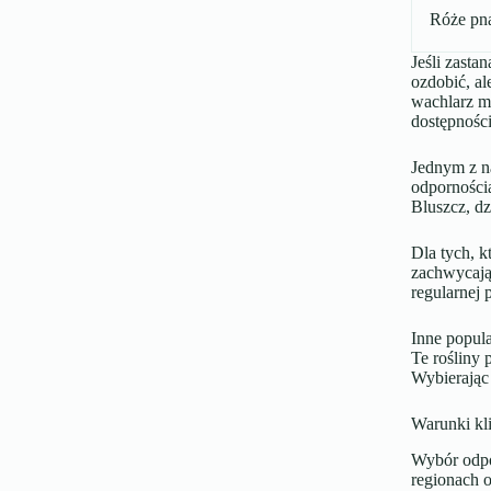
Róże pn
Jeśli zasta
ozdobić, al
wachlarz m
dostępności
Jednym z n
odpornością
Bluszcz, dz
Dla tych, 
zachwycają
regularnej 
Inne popul
Te rośliny 
Wybierając 
Warunki kl
Wybór odp
regionach o