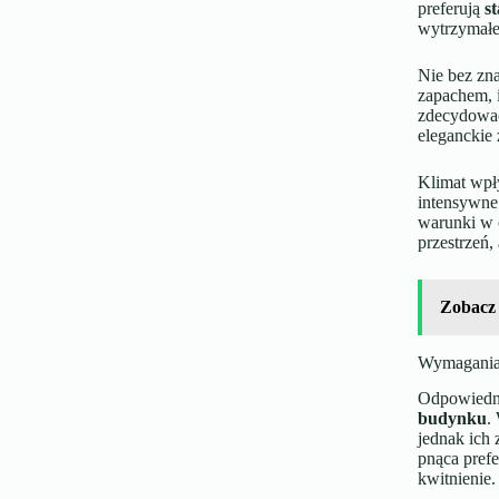
preferują
s
wytrzymałe 
Nie bez zna
zapachem,
zdecydować
eleganckie 
Klimat wpł
intensywne 
warunki w 
przestrzeń,
Zobacz
Wymagania
Odpowied
budynku
.
jednak ich 
pnąca prefe
kwitnienie.