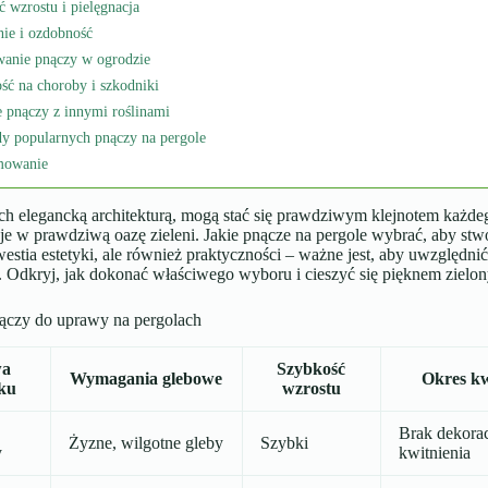
 wzrostu i pielęgnacja
nie i ozdobność
wanie pnączy w ogrodzie
ść na choroby i szkodniki
 pnączy z innymi roślinami
dy popularnych pnączy na pergole
mowanie
ich elegancką architekturą, mogą stać się prawdziwym klejnotem każd
je w prawdziwą oazę zieleni. Jakie pnącze na pergole wybrać, aby st
westia estetyki, ale również praktyczności – ważne jest, aby uwzględ
. Odkryj, jak dokonać właściwego wyboru i cieszyć się pięknem zielon
ączy do uprawy na pergolach
wa
Szybkość
Wymagania glebowe
Okres kw
ku
wzrostu
Brak dekora
Żyzne, wilgotne gleby
Szybki
y
kwitnienia