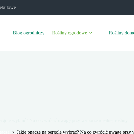
cebulowe
Blog ogrodniczy
Rośliny ogrodowe
Rośliny do
ergole wybrać? Na co zwrócić uwagę przy wyborze idealnej rośliny
nącza
Jakie pnącze na pergole wybrać? Na co zwrócić uwagę przy w