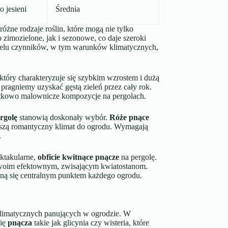
 jesieni
Średnia
óżne rodzaje roślin, które mogą nie tylko
imozielone, jak i sezonowe, co daje szeroki
ielu czynników, w tym warunków klimatycznych,
 który charakteryzuje się szybkim wzrostem i dużą
pragniemy uzyskać gęstą zieleń przez cały rok.
yjątkowo malownicze kompozycje na pergolach.
rgolę
stanowią doskonały wybór.
Róże pnące
oszą romantyczny klimat do ogrodu. Wymagają
.
ektakularne,
obficie kwitnące pnącze
na pergolę.
i swoim efektownym, zwisającym kwiatostanom.
taną się centralnym punktem każdego ogrodu.
limatycznych panujących w ogrodzie. W
się
pnącza
takie jak glicynia czy wisteria, które