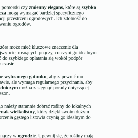
ew pomorski czy
zmienny elegans
, które są
szybko
cza
mogą wymagać bardziej specyficznego
żacji przestrzeni ogrodowych. Ich zdolność do
towaniu ogrodów.
 która może mieć kluczowe znaczenie dla
jszybciej rosnących pnączy, co czyni go idealnym
ć do szybkiego oplatania się wokół podpór
 czasie.
jne
wybranego gatunku
, aby zapewnić mu
awie, ale wymaga regularnego przycinania, aby
odniczym
można zasięgnąć porady dotyczącej
ezon.
 należy starannie dobrać rośliny do lokalnych
nak wielkolistny
, który dzięki swoim dużym
orzenia gęstego listowia czynią go idealnym do
 pnączy w
ogrodzie
. Upewnij się, że rośliny mają