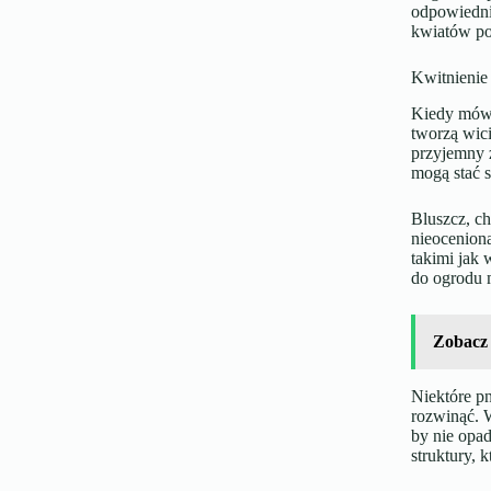
odpowiedni
kwiatów po
Kwitnienie
Kiedy mó
tworzą wici
przyjemny 
mogą stać s
Bluszcz, ch
nieocenioną
takimi jak
do ogrodu m
Zobacz
Niektóre p
rozwinąć. W
by nie opad
struktury, 