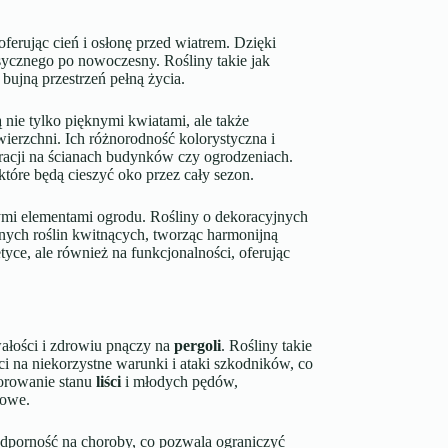
oferując cień i osłonę przed wiatrem. Dzięki
sycznego po nowoczesny. Rośliny takie jak
 bujną przestrzeń pełną życia.
 nie tylko pięknymi kwiatami, ale także
ierzchni. Ich różnorodność kolorystyczna i
racji na ścianach budynków czy ogrodzeniach.
tóre będą cieszyć oko przez cały sezon.
nymi elementami ogrodu. Rośliny o dekoracyjnych
nnych roślin kwitnących, tworząc harmonijną
tyce, ale również na funkcjonalności, oferując
ałości i zdrowiu pnączy na
pergoli
. Rośliny takie
ści na niekorzystne warunki i ataki szkodników, co
torowanie stanu
liści
i młodych pędów,
bowe.
odporność na choroby, co pozwala ograniczyć