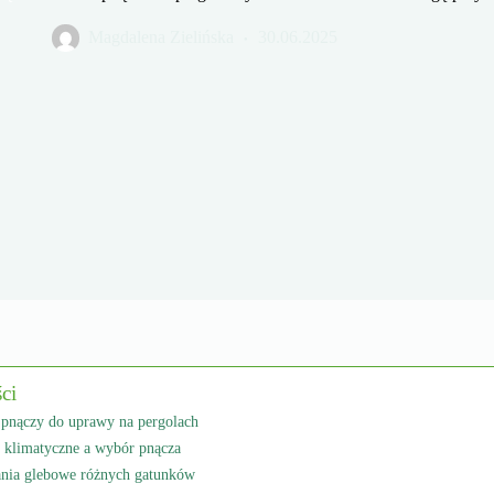
Magdalena Zielińska
30.06.2025
ści
 pnączy do uprawy na pergolach
 klimatyczne a wybór pnącza
ia glebowe różnych gatunków