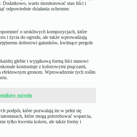
. Dodatkowo, warto monitorować stan liści i
ąć odpowiednie działania ochronne.
wspomnieć o urokliwych kompozycjach, które
loru i życia do ogrodu, ale także wprowadzają
miejętnemu doborowi gatunków, kwitnące pergole
każdej glebie i wyjątkową formą liści stanowi
oskonale kontrastuje z kolorowymi pnączami,
im efektownym gronom. Wprowadzenie tych roślin
eru.
łośników ogrodu
 podpór, które pozwalają im w pełni się
wiatostanach, które mogą potrzebować wsparcia,
e tylko kwestia koloru, ale także formy i