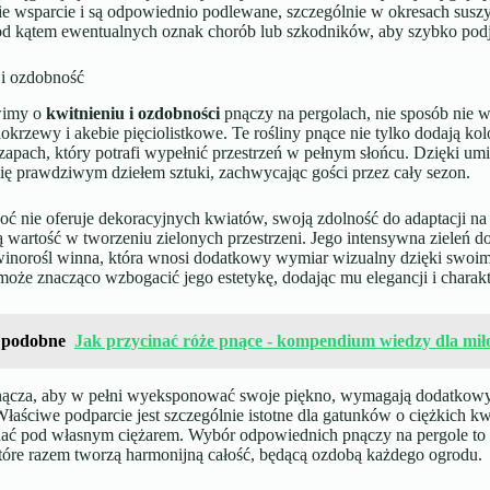
e wsparcie i są odpowiednio podlewane, szczególnie w okresach suszy
d kątem ewentualnych oznak chorób lub szkodników, aby szybko podj
 i ozdobność
wimy o
kwitnieniu i ozdobności
pnączy na pergolach, nie sposób nie 
okrzewy i akebie pięciolistkowe. Te rośliny pnące nie tylko dodają ko
zapach, który potrafi wypełnić przestrzeń w pełnym słońcu. Dzięki u
ię prawdziwym dziełem sztuki, zachwycając gości przez cały sezon.
oć nie oferuje dekoracyjnych kwiatów, swoją zdolność do adaptacji na 
 wartość w tworzeniu zielonych przestrzeni. Jego intensywna zieleń d
 winorośl winna, która wnosi dodatkowy wymiar wizualny dzięki swo
oże znacząco wzbogacić jego estetykę, dodając mu elegancji i charakt
 podobne
Jak przycinać róże pnące - kompendium wiedzy dla mi
nącza, aby w pełni wyeksponować swoje piękno, wymagają dodatkowych
łaściwe podparcie jest szczególnie istotne dla gatunków o ciężkich k
ać pod własnym ciężarem. Wybór odpowiednich pnączy na pergole to ni
które razem tworzą harmonijną całość, będącą ozdobą każdego ogrodu.