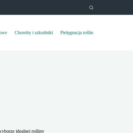
mowe
Choroby i szkodniki
Pielęgnacja roślin
yborze idealnej rośliny