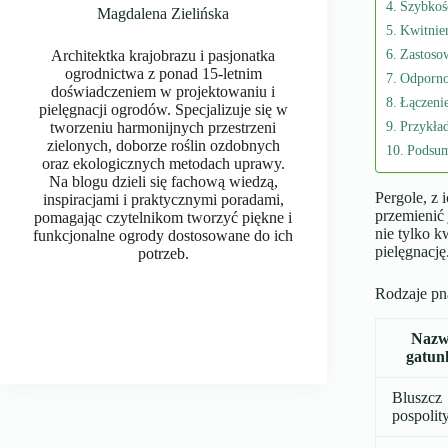
Szybkość
Magdalena Zielińska
Kwitnie
Zastoso
Architektka krajobrazu i pasjonatka
ogrodnictwa z ponad 15-letnim
Odporno
doświadczeniem w projektowaniu i
Łączenie
pielęgnacji ogrodów. Specjalizuje się w
Przykła
tworzeniu harmonijnych przestrzeni
zielonych, doborze roślin ozdobnych
Podsu
oraz ekologicznych metodach uprawy.
Na blogu dzieli się fachową wiedzą,
Pergole, z 
inspiracjami i praktycznymi poradami,
przemienić 
pomagając czytelnikom tworzyć piękne i
nie tylko k
funkcjonalne ogrody dostosowane do ich
pielęgnację
potrzeb.
Rodzaje pn
Naz
gatun
Bluszcz
pospolit