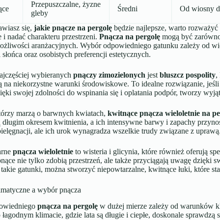
Przepuszczalne, żyzne
ące
Średni
Od wiosny do
gleby
nawiasz się,
jakie pnącze na pergolę
będzie najlepsze, warto rozważyć r
e i nadać charakteru przestrzeni.
Pnącza na pergolę
mogą być zarówno z
ożliwości aranżacyjnych. Wybór odpowiedniego gatunku zależy od w
 słońca oraz osobistych preferencji estetycznych.
ajczęściej wybieranych
pnączy zimozielonych
jest
bluszcz pospolity
,
 na niekorzystne warunki środowiskowe. To idealne rozwiązanie, jeśli 
ięki swojej zdolności do wspinania się i oplatania podpór, tworzy w
którzy marzą o barwnych kwiatach,
kwitnące pnącza wieloletnie na pe
 długim okresem kwitnienia, a ich intensywne barwy i zapachy przyn
pielęgnacji, ale ich urok wynagradza wszelkie trudy związane z uprawą
arne
pnącza wieloletnie
to wisteria i glicynia, które również oferują sp
pnące nie tylko zdobią przestrzeń, ale także przyciągają uwagę dzięk
takie gatunki, można stworzyć niepowtarzalne, kwitnące łuki, które s
imatyczne a wybór pnącza
owiedniego
pnącza na pergolę
w dużej mierze zależy od warunków k
 łagodnym klimacie, gdzie lata są długie i ciepłe, doskonale sprawdzą 