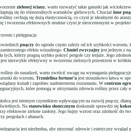
tworzenie
zielonej ściany
, warto rozważyć takie gatunki jak wiciokrz
adaptują się do różnorodnych warunków glebowych. Chociaż
inne pną
 rośliny cechują się dużą elastycznością, co czyni je idealnymi do aran
ię i tworzenia efektownych struktur czyni je nieocenionymi w projek
rostu i pielęgnacja
owiednich
pnączy
do ogrodu często zależy od ich szybkości wzrostu,
a zamierzonego efektu wizualnego.
Chmiel zwyczajny
jest jednym z na
 tych, którzy pragną szybko pokryć pergole czy trejaże. Jego zdolnoś
 jest niezwykle efektywny w tworzeniu zielonych przestrzeni w krótkim
 rośliny do nasadzeń, warto zwrócić uwagę na wymagania pielęgnacy
warunki do wzrostu.
Trzmielina fortune’a
jest stosunkowo łatwa w upr
ożądany kształt i zapobiec nadmiernemu rozrastaniu. W
centrum ogr
lęgnacyjnych, które pomogą w utrzymaniu zdrowia rośliny przez cały s
łońca jest istotnym czynnikiem wpływającym na rozwój pnączy, dlatego
świetlnych. Na
stanowisku słonecznym
doskonale sprawdzi się
kokor
rzy efektowne zielone zasłony. Jego bujny wzrost oraz zdolność do tw
zy pergolach i altanach.
pielęgnacja jest niezbędna, aby utrzymać zdrowie i estetyczny wygląd