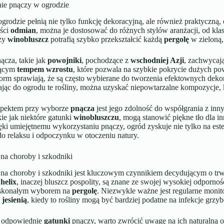
ie pnączy w ogrodzie
grodzie pełnią nie tylko funkcję dekoracyjną, ale również praktyczną, 
ści
odmian
, można je dostosować do różnych stylów aranżacji, od kla
zy
winobluszcz
potrafią szybko przekształcić każdą
pergolę
w zieloną,
ącza, takie jak
powojniki
, pochodzące z
wschodniej Azji
, zachwycają
jącym
tempem wzrostu
, które pozwala na szybkie pokrycie dużych pow
orm sprawiają, że są często wybierane do tworzenia efektownych deko
ąc do ogrodu te rośliny, można uzyskać niepowtarzalne kompozycje, k
pektem przy wyborze
pnącza
jest jego zdolność do współgrania z in
akie jak niektóre gatunki
winobluszczu
, mogą stanowić piękne tło dla i
ęki umiejętnemu wykorzystaniu pnączy, ogród zyskuje nie tylko na este
do relaksu i odpoczynku w otoczeniu natury.
na choroby i szkodniki
na choroby i szkodniki jest kluczowym czynnikiem decydującym o trw
helix
, inaczej bluszcz pospolity, są znane ze swojej wysokiej odporno
oskonałym wyborem na
pergolę
. Niezwykle ważne jest regularne moni
e
jesienią
, kiedy to rośliny mogą być bardziej podatne na infekcje grzy
c odpowiednie
gatunki
pnączy, warto zwrócić uwagę na ich naturalną 