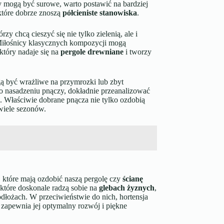
y mogą być surowe, warto postawić na bardziej
 które dobrze znoszą
półcieniste stanowiska
.
zy chcą cieszyć się nie tylko zielenią, ale i
 Miłośnicy klasycznych kompozycji mogą
 który nadaje się na
pergole drewniane
i tworzy
gą być wrażliwe na przymrozki lub zbyt
i o nasadzeniu pnączy, dokładnie przeanalizować
. Właściwie dobrane pnącza nie tylko ozdobią
wiele sezonów.
które mają ozdobić naszą pergolę czy
ścianę
, które doskonale radzą sobie na
glebach żyznych
,
dłożach. W przeciwieństwie do nich, hortensja
 zapewnia jej optymalny rozwój i piękne