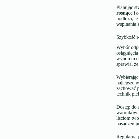
Planując s
rosnące
i 
podłoża, te
wspinania s
Szybkość wz
Wybór odp
osiągnięci
wyborem dla
sprawia, że
Wybierając
najlepsze 
zachować p
technik pie
Dostęp do s
warunków 
liściom two
nasadzeń pr
Regularna 