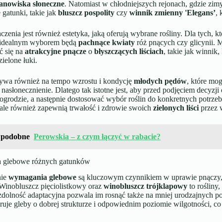
tanowiska słoneczne
. Natomiast w chłodniejszych rejonach, gdzie zim
gatunki, takie jak
bluszcz pospolity
czy
winnik zmienny 'Elegans’
,
czenia jest również estetyka, jaką oferują wybrane rośliny. Dla tych, któr
 idealnym wyborem będą
pachnące kwiaty
róż pnących czy glicynii.
 się na
atrakcyjne pnącze
o
błyszczących liściach
, takie jak winnik,
zielone łuki.
ywa również na tempo wzrostu i kondycję
młodych pędów
, które mo
nasłonecznienie. Dlatego tak istotne jest, aby przed podjęciem decyzj
ogrodzie, a następnie dostosować wybór roślin do konkretnych potrzeb
 ale również zapewnią trwałość i zdrowie swoich
zielonych liści
przez 
 podobne
Perowskia – z czym łączyć w rabacie?
 glebowe różnych gatunków
nie
wymagania glebowe
są kluczowym czynnikiem w uprawie pnączy, 
 Winobluszcz pięciolistkowy oraz
winobluszcz trójklapowy
to rośliny
zdolność adaptacyjna pozwala im rosnąć także na mniej urodzajnych po
ruje gleby o dobrej strukturze i odpowiednim poziomie wilgotności, co