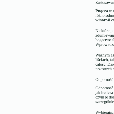
Zastosowan
Pnącza
w o
różnorodno
winorośl
c
Niektóre pn
zdumiewa
bogactwo f
Wprowadzaj
Ważnym as
liściach
, t
całość. Dzi
przestrzeń 
Odporność 
Odporność 
jak
hedera 
czyni je d
szczególni
Wybierają