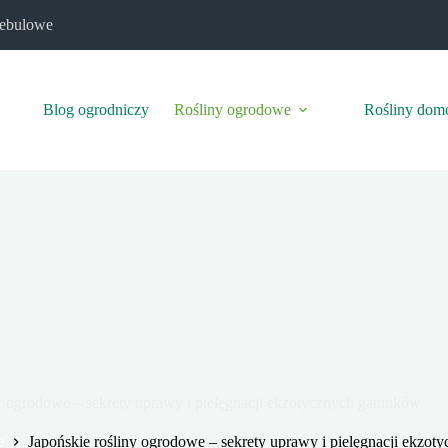
cebulowe
Blog ogrodniczy
Rośliny ogrodowe
Rośliny do
y ogrodowe – sekrety uprawy i pielęgnacji ekzotycznych gatunków
e
Japońskie rośliny ogrodowe – sekrety uprawy i pielęgnacji ekzo