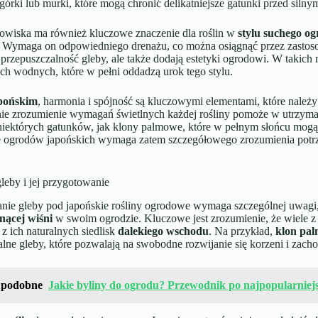
agórki lub murki, które mogą chronić delikatniejsze gatunki przed silny
owiska ma również kluczowe znaczenie dla roślin w
stylu suchego o
. Wymaga on odpowiedniego drenażu, co można osiągnąć przez zastosow
przepuszczalność gleby, ale także dodają estetyki ogrodowi. W takich m
h wodnych, które w pełni oddadzą urok tego stylu.
apońskim
, harmonia i spójność są kluczowymi elementami, które należy
e zrozumienie wymagań świetlnych każdej rośliny pomoże w utrzymaniu 
a niektórych gatunków, jak klony palmowe, które w pełnym słońcu mogą
 ogrodów japońskich wymaga zatem szczegółowego zrozumienia potrze
leby i jej przygotowanie
nie gleby pod japońskie rośliny ogrodowe wymaga szczególnej uwagi
nącej wiśni
w swoim ogrodzie. Kluczowe jest zrozumienie, że wiele z
z ich naturalnych siedlisk
dalekiego wschodu
. Na przykład,
klon pa
lne gleby, które pozwalają na swobodne rozwijanie się korzeni i zacho
 podobne
Jakie byliny do ogrodu? Przewodnik po najpopularniejsz