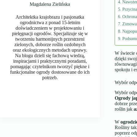
Nawożeni
Magdalena Zielińska
Przycina
Ochrona
Architektka krajobrazu i pasjonatka
ogrodnictwa z ponad 15-letnim
Zimowan
doświadczeniem w projektowaniu i
Najpopul
pielęgnacji ogrodów. Specjalizuje się w
Podsum
tworzeniu harmonijnych przestrzeni
zielonych, doborze roślin ozdobnych
oraz ekologicznych metodach uprawy.
W świecie o
Na blogu dzieli się fachową wiedzą,
dzięki swoj
inspiracjami i praktycznymi poradami,
równowagi?
pomagając czytelnikom tworzyć piękne i
spokoju i e
funkcjonalne ogrody dostosowane do ich
potrzeb.
Wybór odpo
Wybór odpow
Ogrody ja
dobrze prz
roślin jak
a
W
ogrodzi
Rośliny tak
poprzez od