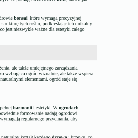
zdrowie
bonsai
, które wymaga precyzyjnej
strukturę tych roślin, podkreślając ich unikalny
o jest niezwykle ważne dla estetyki całego
nia, ale także umiejętnego zarządzania
ko wzbogaca ogród wizualnie, ale także wspiera
naturalnymi elementami, ogród staje się
 pełnej
harmonii
i estetyki. W
ogrodach
dpowiednie formowanie nadają ogrodowi
 wymagają regularnego przycinania, aby
 naturalny kształt każdego
drzewa
i krzewu, co