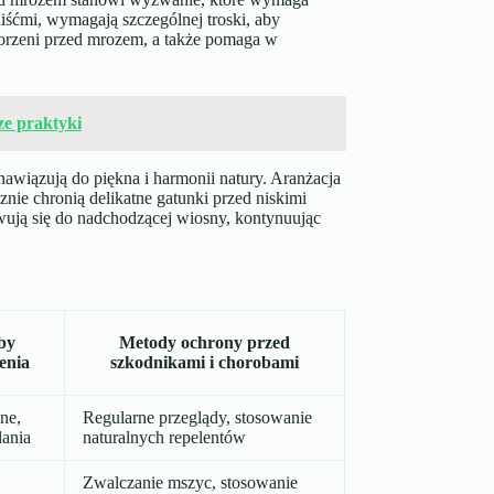
liśćmi, wymagają szczególnej troski, aby
korzeni przed mrozem, a także pomaga w
ze praktyki
nawiązują do piękna i harmonii natury. Aranżacja
nie chronią delikatne gatunki przed niskimi
owują się do nadchodzącej wiosny, kontynuując
by
Metody ochrony przed
enia
szkodnikami i chorobami
ne,
Regularne przeglądy, stosowanie
lania
naturalnych repelentów
Zwalczanie mszyc, stosowanie