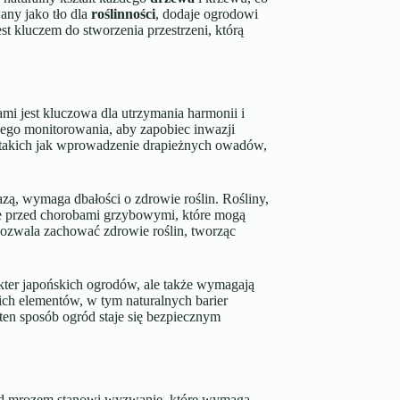
wany jako tło dla
roślinności
, dodaje ogrodowi
t kluczem do stworzenia przestrzeni, którą
mi jest kluczowa dla utrzymania harmonii i
rnego monitorowania, aby zapobiec inwazji
, takich jak wprowadzenie drapieżnych owadów,
oazą, wymaga dbałości o zdrowie roślin. Rośliny,
ne przed chorobami grzybowymi, które mogą
pozwala zachować zdrowie roślin, tworząc
kter japońskich ogrodów, ale także wymagają
ch elementów, w tym naturalnych barier
en sposób ogród staje się bezpiecznym
zed mrozem stanowi wyzwanie, które wymaga