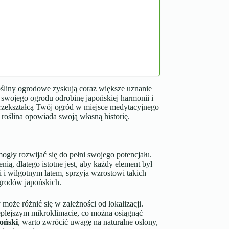
rośliny ogrodowe zyskują coraz większe uznanie
o swojego ogrodu odrobinę japońskiej harmonii i
rzekształcą Twój ogród w miejsce medytacyjnego
 roślina opowiada swoją własną historię.
ogły rozwijać się do pełni swojego potencjału.
ią, dlatego istotne jest, aby każdy element był
i wilgotnym latem, sprzyja wzrostowi takich
ogrodów japońskich.
może różnić się w zależności od lokalizacji.
cieplejszym mikroklimacie, co można osiągnąć
oński
, warto zwrócić uwagę na naturalne osłony,