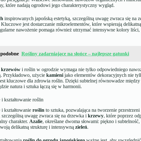
ony, które nadają ogrodowi jego charakterystyczny wygląd.
ch
inspirowanych japońską estetyką, szczególną uwagę zwraca się na 
. Kluczowe jest dostarczanie mikroelementów, które wspierają delikatną 
ularne nawożenie pomaga również utrzymać intensywne kolory liści, c
 podobne
Rośliny zadarniające na słońce – najlepsze gatunki
a
krzewów
i roślin w ogrodzie wymaga nie tylko odpowiedniego nawoże
ią. Przykładowo, użycie
kamieni
jako elementów dekoracyjnych nie tyl
jest kluczowe dla zdrowia roślin. Dzięki subtelnej równowadze między 
dzie natura i sztuka łączą się w harmonii.
 i kształtowanie roślin
 i kształtowanie
roślin
to sztuka, pozwalająca na tworzenie przestrzeni
h
szczególną uwagę zwraca się na drzewka i
krzewy
, które poprzez o
lny charakter.
Azalie
, określane dwoma słowami: piękno i subtelność,
oją delikatną strukturę i intensywną
zieleń
.
ztałtowania
roślin do ogrodu japońskiego
ważne jest, aby uwzględnić