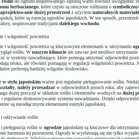
 roślin
do ogrodu inspirowanego Japonią warto również uwzględnić el
omu herbacianego
, które często są otoczone roślinami o
symboliczny
zaprojektowanie dużej przestrzeni
z użyciem
naturalnych materiał
spokój, które są esencją ogrodów japońskich. W ten sposób, przestrzeń 
lory, inspirowane tradycjami
dalekiego wschodu
.
e i wilgotność powietrza
e i wilgotność powietrza są kluczowymi elementami w utrzymaniu
og
wygląd roślin. W
naszym klimacie
nie zawsze jest możliwe utrzymanie 
ać w systemy nawadniające, które pomogą utrzymać odpowiedni pozi
odają uroku, ale również pomagają w regulacji wilgotności powietrza. Je
 które preferują bardziej wilgotne środowisko.
e w stylu japońskim
ważne jest regularne pielęgnowanie roślin. Niekt
ształty
,
należy przesadzać
w odpowiednich porach roku, aby zapewn
aga dużej precyzji w układzie roślin i elementów wodnych na
dużej p
 i regularne dostosowywanie systemu nawadniania. Dzięki odpowiedn
 które są nieodłącznymi elementami estetyki japońskiej.
i odżywianie roślin
i pielęgnacja roślin w
ogrodzie
japońskim są kluczowe dla utrzymania 
nie harmonii tej przestrzeni. Ogrody te wyróżniają się nie tylko wy
 do pielęgnacji. Właściwe stosowanie nawozów organicznych i mine