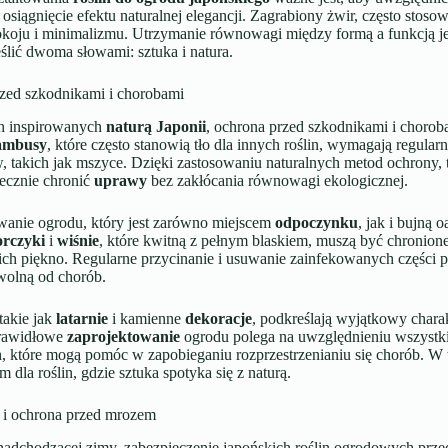
osiągnięcie efektu naturalnej elegancji. Zagrabiony żwir, często stoso
koju i minimalizmu. Utrzymanie równowagi między formą a funkcją jes
ślić dwoma słowami: sztuka i natura.
zed szkodnikami i chorobami
h inspirowanych
naturą Japonii
, ochrona przed szkodnikami i choroba
ambusy
, które często stanowią tło dla innych roślin, wymagają regula
, takich jak mszyce. Dzięki zastosowaniu naturalnych metod ochrony
ecznie chronić
uprawy
bez zakłócania równowagi ekologicznej.
wanie ogrodu, który jest zarówno miejscem
odpoczynku
, jak i bujną 
orczyki
i
wiśnie
, które kwitną z pełnym blaskiem, muszą być chronio
ich piękno. Regularne przycinanie i usuwanie zainfekowanych części 
wolną od chorób.
takie jak
latarnie
i kamienne
dekoracje
, podkreślają wyjątkowy chara
Prawidłowe
zaprojektowanie
ogrodu polega na uwzględnieniu wszystki
, które mogą pomóc w zapobieganiu rozprzestrzenianiu się chorób. W t
m dla roślin, gdzie sztuka spotyka się z naturą.
i ochrona przed mrozem
nadchodzącej zimy, zabezpieczenie japońskich roślin ogrodowych pr