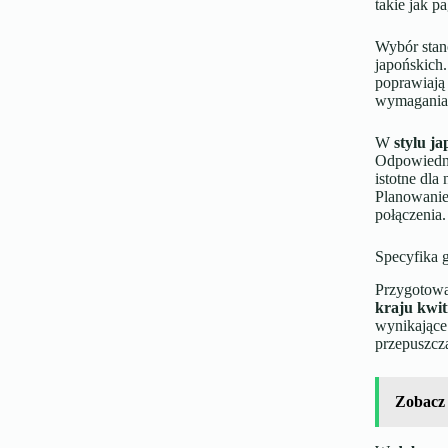
takie jak p
Wybór stan
japońskich
poprawiają 
wymaganiac
W
stylu j
Odpowiedni
istotne dl
Planowanie
połączenia.
Specyfika g
Przygotowa
kraju kwit
wynikające 
przepuszcza
Zobacz