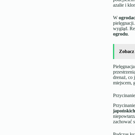
azalie i kl
W
ogroda
pielęgnacji
wygląd. Reg
ogrodu
.
Zobacz
Pielęgnacj
przestrzen
drenaż, co 
miejscem, g
Przycinanie
Przycinanie
japońskic
niepowtarza
zachować sw
Podczas ks