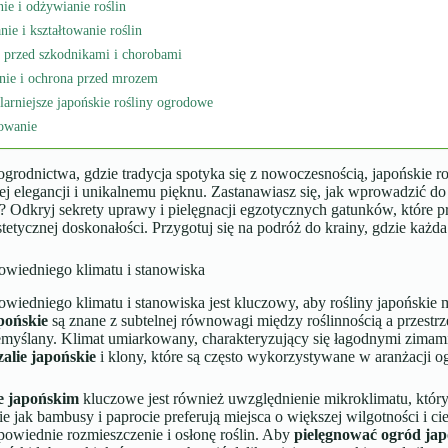
e i odżywianie roślin
nie i kształtowanie roślin
 przed szkodnikami i chorobami
ie i ochrona przed mrozem
arniejsze japońskie rośliny ogrodowe
owanie
grodnictwa, gdzie tradycja spotyka się z nowoczesnością, japońskie 
ej elegancji i unikalnemu pięknu. Zastanawiasz się, jak wprowadzić d
 Odkryj sekrety uprawy i pielęgnacji egzotycznych gatunków, które p
stetycznej doskonałości. Przygotuj się na podróż do krainy, gdzie każda
wiedniego klimatu i stanowiska
iedniego klimatu i stanowiska jest kluczowy, aby rośliny japońskie m
pońskie
są znane z subtelnej równowagi między roślinnością a przestrzen
emyślany. Klimat umiarkowany, charakteryzujący się łagodnymi zimami 
zalie japońskie
i klony, które są często wykorzystywane w aranżacji 
e japońskim
kluczowe jest również uwzględnienie mikroklimatu, który 
ie jak bambusy i paprocie preferują miejsca o większej wilgotności i 
powiednie rozmieszczenie i osłonę roślin. Aby
pielęgnować ogród jap