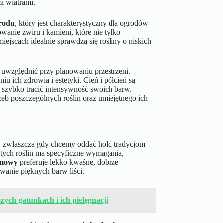
mi wiatrami.
grodu
, który jest charakterystyczny dla ogrodów
anie żwiru i kamieni, które nie tylko
iejscach idealnie sprawdzą się rośliny o niskich
 uwzględnić przy planowaniu przestrzeni.
ich zdrowia i estetyki. Cień i półcień są
 szybko tracić intensywność swoich barw.
b poszczególnych roślin oraz umiejętnego ich
, zwłaszcza gdy chcemy oddać hołd tradycjom
 tych roślin ma specyficzne wymagania,
lmowy
preferuje lekko kwaśne, dobrze
wanie pięknych barw liści.
ych gatunkach i ich pielęgnacji