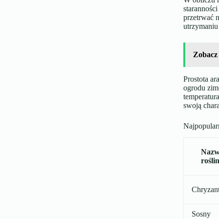
staranności
przetrwać 
utrzymaniu 
Zobacz
Prostota ar
ogrodu zimo
temperatura
swoją char
Najpopular
Naz
rośli
Chryzan
Sosny