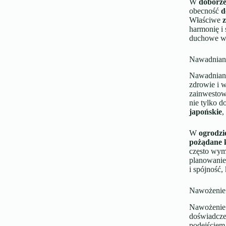
W
doborze
obecność
d
Właściwe
harmonię i 
duchowe wa
Nawadniani
Nawadniani
zdrowie i 
zainwestow
nie tylko d
japońskie
,
W
ogrodzi
pożądane k
często wym
planowanie
i spójność,
Nawożenie 
Nawożenie 
doświadcze
podejściem