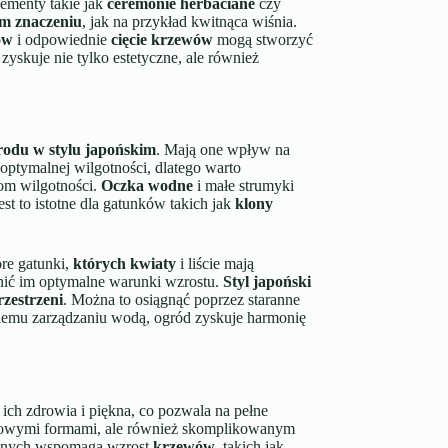
ementy takie jak
ceremonie herbaciane
czy
m znaczeniu
, jak na przykład kwitnąca wiśnia.
ów
i odpowiednie
cięcie krzewów
mogą stworzyć
zyskuje nie tylko estetyczne, ale również
rodu w stylu japońskim
. Mają one wpływ na
optymalnej wilgotności, dlatego warto
om wilgotności.
Oczka wodne
i małe strumyki
st to istotne dla gatunków takich jak
klony
óre gatunki,
których kwiaty
i liście mają
ić im optymalne warunki wzrostu.
Styl japoński
rzestrzeni
. Można to osiągnąć poprzez staranne
iemu zarządzaniu wodą, ogród zyskuje harmonię
ich zdrowia i piękna, co pozwala na pełne
jątkowymi formami, ale również skomplikowanym
ralnych wspomaga wzrost
krzewów
, takich jak