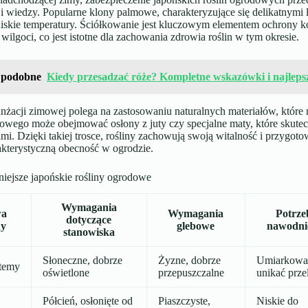
 i wiedzy. Popularne klony palmowe, charakteryzujące się delikatnymi 
niskie temperatury. Ściółkowanie jest kluczowym elementem ochrony 
wilgoci, co jest istotne dla zachowania zdrowia roślin w tym okresie.
 podobne
Kiedy przesadzać róże? Kompletne wskazówki i najleps
anżacji zimowej polega na zastosowaniu naturalnych materiałów, które 
wego może obejmować osłony z juty czy specjalne maty, które skutecz
mi. Dzięki takiej trosce, rośliny zachowują swoją witalność i przygot
akterystyczną obecność w ogrodzie.
niejsze japońskie rośliny ogrodowe
Wymagania
wa
Wymagania
Potrze
dotyczące
ny
glebowe
nawodni
stanowiska
Słoneczne, dobrze
Żyzne, dobrze
Umiarkowa
temy
oświetlone
przepuszczalne
unikać prze
Półcień, osłonięte od
Piaszczyste,
Niskie do