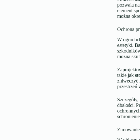
pozwala na 
element spo
można okre
Ochrona pr
W ogrodac
estetyki.
B
szkodników
można skut
Zaprojekto
takie jak
st
zniweczyć 
przestrzeń 
Szczegóły, 
dbałości. 
ochronnych
schronienie
Zimowanie 
W obliczu 