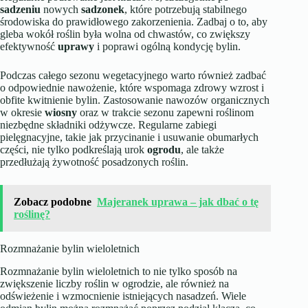
sadzeniu
nowych
sadzonek
, które potrzebują stabilnego
środowiska do prawidłowego zakorzenienia. Zadbaj o to, aby
gleba wokół roślin była wolna od chwastów, co zwiększy
efektywność
uprawy
i poprawi ogólną kondycję bylin.
Podczas całego sezonu wegetacyjnego warto również zadbać
o odpowiednie nawożenie, które wspomaga zdrowy wzrost i
obfite kwitnienie bylin. Zastosowanie nawozów organicznych
w okresie
wiosny
oraz w trakcie sezonu zapewni roślinom
niezbędne składniki odżywcze. Regularne zabiegi
pielęgnacyjne, takie jak przycinanie i usuwanie obumarłych
części, nie tylko podkreślają urok
ogrodu
, ale także
przedłużają żywotność posadzonych roślin.
Zobacz podobne
Majeranek uprawa – jak dbać o tę
roślinę?
Rozmnażanie bylin wieloletnich
Rozmnażanie bylin wieloletnich to nie tylko sposób na
zwiększenie liczby roślin w ogrodzie, ale również na
odświeżenie i wzmocnienie istniejących nasadzeń. Wiele