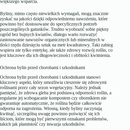
większego wsparcia.
Byliny, mimo często niewielkich wymagań, mogą znacznie
zyskać na jakości dzięki odpowiedniemu nawożeniu, które
powinno być dostosowane do specyficznych potrzeb
poszczególnych gatunków. Trudno wyobrazić sobie piękny
ogród bez bujnych kwiatów, dlatego warto rozważyć
zastosowanie nawozów organicznych lub mineralnych w
ilości rzędu dziesięciu sztuk na metr kwadratowy. Taki zabieg
wspiera nie tylko estetykę, ale także zdrowy rozwój roślin, co
jest kluczowe dla ich długowieczności i obfitości kwitnienia.
Ochrona bylin przed chorobami i szkodnikami
Ochrona bylin przed chorobami i szkodnikami stanowi
kluczowy aspekt, który umożliwia cieszenie się zdrowymi
roślinami przez cały sezon wegetacyjny. Należy jednak
pamiętać, że zdrowa gleba jest podstawą odporności roślin, a
regularne jej wzbogacanie kompostem czy obornikiem nie
gwarantuje automatycznie, że roślina będzie całkowicie
odporna na zagrożenia. Wiosną, kiedy byliny zaczynają
kwitnąć, szczególną uwagę powinno poświęcić się ich
liściom, które mogą być pierwszymi oznakami problemów,
takich jak plamistość czy inwazja szkodników.