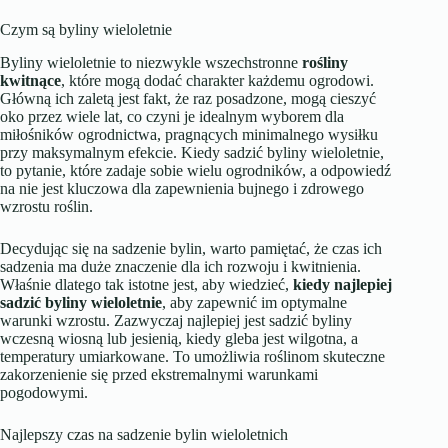
Czym są byliny wieloletnie
Byliny wieloletnie to niezwykle wszechstronne
rośliny
kwitnące
, które mogą dodać charakter każdemu ogrodowi.
Główną ich zaletą jest fakt, że raz posadzone, mogą cieszyć
oko przez wiele lat, co czyni je idealnym wyborem dla
miłośników ogrodnictwa, pragnących minimalnego wysiłku
przy maksymalnym efekcie. Kiedy sadzić byliny wieloletnie,
to pytanie, które zadaje sobie wielu ogrodników, a odpowiedź
na nie jest kluczowa dla zapewnienia bujnego i zdrowego
wzrostu roślin.
Decydując się na sadzenie bylin, warto pamiętać, że czas ich
sadzenia ma duże znaczenie dla ich rozwoju i kwitnienia.
Właśnie dlatego tak istotne jest, aby wiedzieć,
kiedy najlepiej
sadzić byliny wieloletnie
, aby zapewnić im optymalne
warunki wzrostu. Zazwyczaj najlepiej jest sadzić byliny
wczesną wiosną lub jesienią, kiedy gleba jest wilgotna, a
temperatury umiarkowane. To umożliwia roślinom skuteczne
zakorzenienie się przed ekstremalnymi warunkami
pogodowymi.
Najlepszy czas na sadzenie bylin wieloletnich