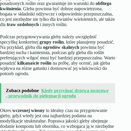
posadzonych roślin oraz gwarantuje im warunki do
obfitego
kwitnienia
. Gleba powinna być dobrze napowietrzona,
bogata w składniki odżywcze i odpowiednio przepuszczalna,
co jest niezbędne nie tylko dla kwiatów wieloletnich, ale także
dla
traw ozdobnych
i innych roślin.
Podczas przygotowywania gleby należy uwzględnić
specyfikę konkretnej
grupy roślin
, które planujemy posadzić.
Na przykład, gleba dla
ogrodów skalnych
powinna być
bardziej sucha i kamienista, podczas gdy gleba dla roślin
preferujących wilgoć musi być bardziej przepuszczalna. Warto
posadzić
kilkanaście roślin
na próbę, aby ocenić, jak gleba
wpływa na różne gatunki i dostosować jej właściwości do
potrzeb ogrodu.
Zobacz podobne
Kiedy przycinać drzewa owocowe
- przewodnik do pielęgnacji ogrodu
Okres
wczesnej wiosny
to idealny czas na przygotowanie
gleby, gdyż wtedy jest ona najbardziej podatna na
modyfikacje strukturalne. Poprawa jakości gleby obejmuje
dodanie kompostu lub obornika, co wzbogaca ją w niezbędne