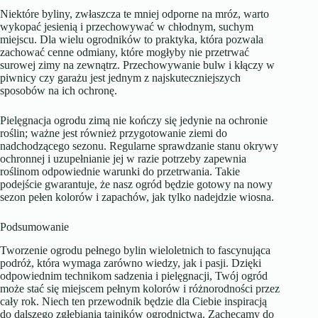
Niektóre byliny, zwłaszcza te mniej odporne na mróz, warto
wykopać jesienią i przechowywać w chłodnym, suchym
miejscu. Dla wielu ogrodników to praktyka, która pozwala
zachować cenne odmiany, które mogłyby nie przetrwać
surowej zimy na zewnątrz. Przechowywanie bulw i kłączy w
piwnicy czy garażu jest jednym z najskuteczniejszych
sposobów na ich ochronę.
Pielęgnacja ogrodu zimą nie kończy się jedynie na ochronie
roślin; ważne jest również przygotowanie ziemi do
nadchodzącego sezonu. Regularne sprawdzanie stanu okrywy
ochronnej i uzupełnianie jej w razie potrzeby zapewnia
roślinom odpowiednie warunki do przetrwania. Takie
podejście gwarantuje, że nasz ogród będzie gotowy na nowy
sezon pełen kolorów i zapachów, jak tylko nadejdzie wiosna.
Podsumowanie
Tworzenie ogrodu pełnego bylin wieloletnich to fascynująca
podróż, która wymaga zarówno wiedzy, jak i pasji. Dzięki
odpowiednim technikom sadzenia i pielęgnacji, Twój ogród
może stać się miejscem pełnym kolorów i różnorodności przez
cały rok. Niech ten przewodnik będzie dla Ciebie inspiracją
do dalszego zgłębiania tajników ogrodnictwa. Zachęcamy do