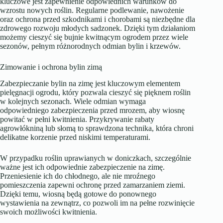
kluczowe jest zapewnienie odpowiednich warunków do
wzrostu nowych roślin. Regularne podlewanie, nawożenie
oraz ochrona przed szkodnikami i chorobami są niezbędne dla
zdrowego rozwoju młodych sadzonek. Dzięki tym działaniom
możemy cieszyć się bujnie kwitnącym ogrodem przez wiele
sezonów, pełnym różnorodnych odmian bylin i krzewów.
Zimowanie i ochrona bylin zimą
Zabezpieczanie bylin na zimę jest kluczowym elementem
pielęgnacji ogrodu, który pozwala cieszyć się pięknem roślin
w kolejnych sezonach. Wiele odmian wymaga
odpowiedniego zabezpieczenia przed mrozem, aby wiosnę
powitać w pełni kwitnienia. Przykrywanie rabaty
agrowłókniną lub słomą to sprawdzona technika, która chroni
delikatne korzenie przed niskimi temperaturami.
W przypadku roślin uprawianych w doniczkach, szczególnie
ważne jest ich odpowiednie zabezpieczenie na zimę.
Przeniesienie ich do chłodnego, ale nie mroźnego
pomieszczenia zapewni ochronę przed zamarzaniem ziemi.
Dzięki temu, wiosną będą gotowe do ponownego
wystawienia na zewnątrz, co pozwoli im na pełne rozwinięcie
swoich możliwości kwitnienia.