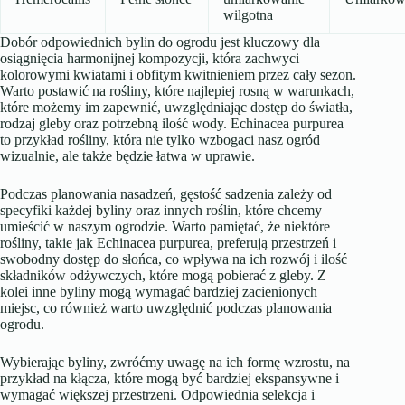
wilgotna
Dobór odpowiednich bylin do ogrodu jest kluczowy dla
osiągnięcia harmonijnej kompozycji, która zachwyci
kolorowymi kwiatami i obfitym kwitnieniem przez cały sezon.
Warto postawić na rośliny, które najlepiej rosną w warunkach,
które możemy im zapewnić, uwzględniając dostęp do światła,
rodzaj gleby oraz potrzebną ilość wody. Echinacea purpurea
to przykład rośliny, która nie tylko wzbogaci nasz ogród
wizualnie, ale także będzie łatwa w uprawie.
Podczas planowania nasadzeń, gęstość sadzenia zależy od
specyfiki każdej byliny oraz innych roślin, które chcemy
umieścić w naszym ogrodzie. Warto pamiętać, że niektóre
rośliny, takie jak Echinacea purpurea, preferują przestrzeń i
swobodny dostęp do słońca, co wpływa na ich rozwój i ilość
składników odżywczych, które mogą pobierać z gleby. Z
kolei inne byliny mogą wymagać bardziej zacienionych
miejsc, co również warto uwzględnić podczas planowania
ogrodu.
Wybierając byliny, zwróćmy uwagę na ich formę wzrostu, na
przykład na kłącza, które mogą być bardziej ekspansywne i
wymagać większej przestrzeni. Odpowiednia selekcja i