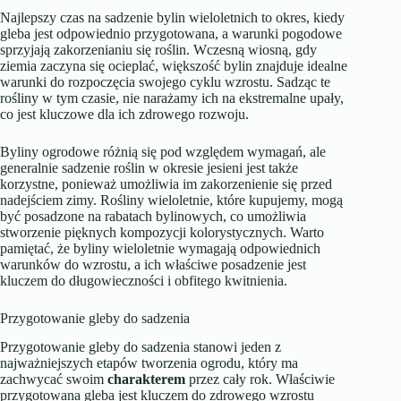
Najlepszy czas na sadzenie bylin wieloletnich to okres, kiedy
gleba jest odpowiednio przygotowana, a warunki pogodowe
sprzyjają zakorzenianiu się roślin. Wczesną wiosną, gdy
ziemia zaczyna się ocieplać, większość bylin znajduje idealne
warunki do rozpoczęcia swojego cyklu wzrostu. Sadząc te
rośliny w tym czasie, nie narażamy ich na ekstremalne upały,
co jest kluczowe dla ich zdrowego rozwoju.
Byliny ogrodowe różnią się pod względem wymagań, ale
generalnie sadzenie roślin w okresie jesieni jest także
korzystne, ponieważ umożliwia im zakorzenienie się przed
nadejściem zimy. Rośliny wieloletnie, które kupujemy, mogą
być posadzone na rabatach bylinowych, co umożliwia
stworzenie pięknych kompozycji kolorystycznych. Warto
pamiętać, że byliny wieloletnie wymagają odpowiednich
warunków do wzrostu, a ich właściwe posadzenie jest
kluczem do długowieczności i obfitego kwitnienia.
Przygotowanie gleby do sadzenia
Przygotowanie gleby do sadzenia stanowi jeden z
najważniejszych etapów tworzenia ogrodu, który ma
zachwycać swoim
charakterem
przez cały rok. Właściwie
przygotowana gleba jest kluczem do zdrowego wzrostu