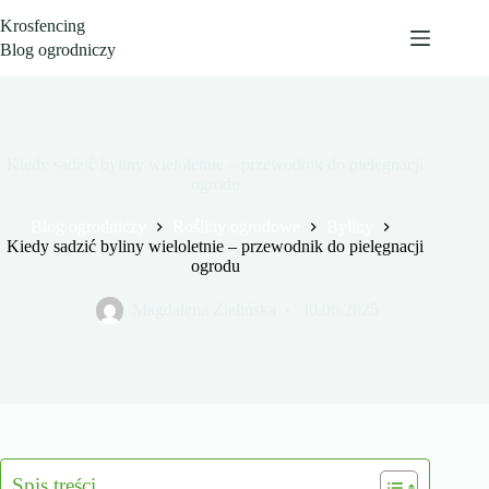
Przejdź
Krosfencing
do
treści
Blog ogrodniczy
Kiedy sadzić byliny wieloletnie – przewodnik do pielęgnacji
ogrodu
Blog ogrodniczy
Rośliny ogrodowe
Byliny
Kiedy sadzić byliny wieloletnie – przewodnik do pielęgnacji
ogrodu
Magdalena Zielińska
30.06.2025
Spis treści