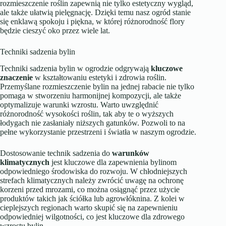
rozmieszczenie roślin zapewnią nie tylko estetyczny wygląd,
ale także ułatwią pielęgnację. Dzięki temu nasz ogród stanie
się enklawą spokoju i piękna, w której różnorodność flory
będzie cieszyć oko przez wiele lat.
Techniki sadzenia bylin
Techniki sadzenia bylin w ogrodzie odgrywają
kluczowe
znaczenie
w kształtowaniu estetyki i zdrowia roślin.
Przemyślane rozmieszczenie bylin na jednej rabacie nie tylko
pomaga w stworzeniu harmonijnej kompozycji, ale także
optymalizuje warunki wzrostu. Warto uwzględnić
różnorodność wysokości roślin, tak aby te o wyższych
łodygach nie zasłaniały niższych gatunków. Pozwoli to na
pełne wykorzystanie przestrzeni i światła w naszym ogrodzie.
Dostosowanie technik sadzenia do
warunków
klimatycznych
jest kluczowe dla zapewnienia bylinom
odpowiedniego środowiska do rozwoju. W chłodniejszych
strefach klimatycznych należy zwrócić uwagę na ochronę
korzeni przed mrozami, co można osiągnąć przez użycie
produktów takich jak ściółka lub agrowłóknina. Z kolei w
cieplejszych regionach warto skupić się na zapewnieniu
odpowiedniej wilgotności, co jest kluczowe dla zdrowego
wzrostu bylin.