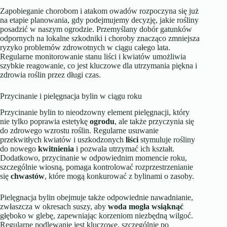
Zapobieganie chorobom i atakom owadów rozpoczyna się już
na etapie planowania, gdy podejmujemy decyzję, jakie rośliny
posadzić w naszym ogrodzie. Przemyślany dobór gatunków
odpornych na lokalne szkodniki i choroby znacząco zmniejsza
ryzyko problemów zdrowotnych w ciągu całego lata.
Regularne monitorowanie stanu liści i kwiatów umożliwia
szybkie reagowanie, co jest kluczowe dla utrzymania piękna i
zdrowia roślin przez długi czas.
Przycinanie i pielęgnacja bylin w ciągu roku
Przycinanie bylin to nieodzowny element pielęgnacji, który
nie tylko poprawia estetykę
ogrodu
, ale także przyczynia się
do zdrowego wzrostu roślin. Regularne usuwanie
przekwitłych kwiatów i uszkodzonych
liści
stymuluje rośliny
do nowego
kwitnienia
i pozwala utrzymać ich kształt.
Dodatkowo, przycinanie w odpowiednim momencie roku,
szczególnie wiosną, pomaga kontrolować rozprzestrzenianie
się
chwastów
, które mogą konkurować z bylinami o zasoby.
Pielęgnacja bylin obejmuje także odpowiednie nawadnianie,
zwłaszcza w okresach suszy, aby
woda mogła wsiąknąć
głęboko w glebę, zapewniając korzeniom niezbędną wilgoć.
Regularne podlewanie jest kluczowe, szczególnie po