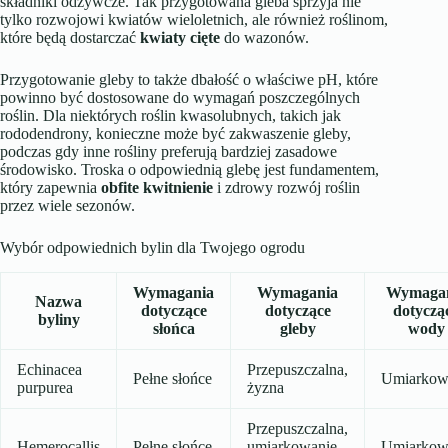
składniki odżywcze. Tak przygotowana gleba sprzyja nie
tylko rozwojowi kwiatów wieloletnich, ale również roślinom,
które będą dostarczać
kwiaty cięte
do wazonów.
Przygotowanie gleby to także dbałość o właściwe pH, które
powinno być dostosowane do wymagań poszczególnych
roślin. Dla niektórych roślin kwasolubnych, takich jak
rododendrony, konieczne może być zakwaszenie gleby,
podczas gdy inne rośliny preferują bardziej zasadowe
środowisko. Troska o odpowiednią glebę jest fundamentem,
który zapewnia
obfite kwitnienie
i zdrowy rozwój roślin
przez wiele sezonów.
Wybór odpowiednich bylin dla Twojego ogrodu
Wymagania
Wymagania
Wymaga
Nazwa
dotyczące
dotyczące
dotyczą
byliny
słońca
gleby
wody
Echinacea
Przepuszczalna,
Pełne słońce
Umiarkow
purpurea
żyzna
Przepuszczalna,
Hemerocallis
Pełne słońce
umiarkowanie
Umiarkow