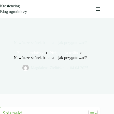
Przejdź
Krosfencing
do
treści
Blog ogrodniczy
Nawóz ze skórek banana – jak przygotować?
Blog ogrodniczy
Pielęgnacja roślin
Nawóz ze skórek banana – jak przygotować?
Magdalena Zielińska
04.04.2025
Spis treści