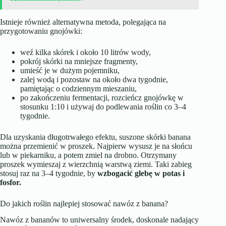
Istnieje również alternatywna metoda, polegająca na
przygotowaniu gnojówki:
weź kilka skórek i około 10 litrów wody,
pokrój skórki na mniejsze fragmenty,
umieść je w dużym pojemniku,
zalej wodą i pozostaw na około dwa tygodnie,
pamiętając o codziennym mieszaniu,
po zakończeniu fermentacji, rozcieńcz gnojówkę w
stosunku 1:10 i używaj do podlewania roślin co 3–4
tygodnie.
Dla uzyskania długotrwałego efektu, suszone skórki banana
można przemienić w proszek. Najpierw wysusz je na słońcu
lub w piekarniku, a potem zmiel na drobno. Otrzymany
proszek wymieszaj z wierzchnią warstwą ziemi. Taki zabieg
stosuj raz na 3–4 tygodnie, by
wzbogacić glebę w potas i
fosfor.
Do jakich roślin najlepiej stosować nawóz z banana?
Nawóz z bananów to uniwersalny środek, doskonale nadający