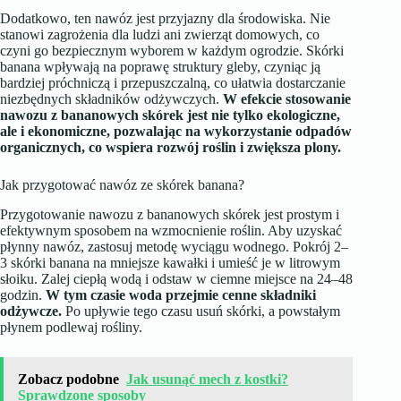
Dodatkowo, ten nawóz jest przyjazny dla środowiska. Nie
stanowi zagrożenia dla ludzi ani zwierząt domowych, co
czyni go bezpiecznym wyborem w każdym ogrodzie. Skórki
banana wpływają na poprawę struktury gleby, czyniąc ją
bardziej próchniczą i przepuszczalną, co ułatwia dostarczanie
niezbędnych składników odżywczych.
W efekcie stosowanie
nawozu z bananowych skórek jest nie tylko ekologiczne,
ale i ekonomiczne, pozwalając na wykorzystanie odpadów
organicznych, co wspiera rozwój roślin i zwiększa plony.
Jak przygotować nawóz ze skórek banana?
Przygotowanie nawozu z bananowych skórek jest prostym i
efektywnym sposobem na wzmocnienie roślin. Aby uzyskać
płynny nawóz, zastosuj metodę wyciągu wodnego. Pokrój 2–
3 skórki banana na mniejsze kawałki i umieść je w litrowym
słoiku. Zalej ciepłą wodą i odstaw w ciemne miejsce na 24–48
godzin.
W tym czasie woda przejmie cenne składniki
odżywcze.
Po upływie tego czasu usuń skórki, a powstałym
płynem podlewaj rośliny.
Zobacz podobne
Jak usunąć mech z kostki?
Sprawdzone sposoby