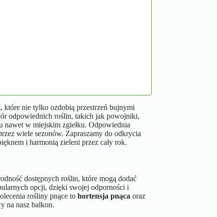
 które nie tylko ozdobią przestrzeń bujnymi
ór odpowiednich roślin, takich jak powojniki,
lu nawet w miejskim zgiełku. Odpowiednia
e przez wiele sezonów. Zapraszamy do odkrycia
pięknem i harmonią zieleni przez cały rok.
rodność dostępnych roślin, które mogą dodać
pularnych opcji, dzięki swojej odporności i
lecenia rośliny pnące to
hortensja pnąca
oraz
wy na nasz balkon.