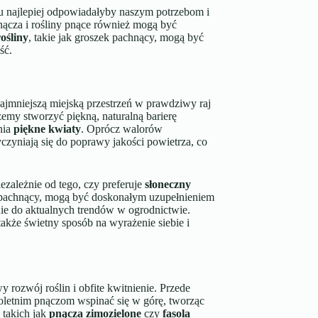
ku najlepiej odpowiadałyby naszym potrzebom i
cza i rośliny pnące również mogą być
ośliny
, takie jak groszek pachnący, mogą być
ść.
najmniejszą miejską przestrzeń w prawdziwy raj
emy stworzyć piękną, naturalną barierę
nia
piękne kwiaty
. Oprócz walorów
czyniają się do poprawy jakości powietrza, co
niezależnie od tego, czy preferuje
słoneczny
k pachnący, mogą być doskonałym uzupełnieniem
nie do aktualnych trendów w ogrodnictwie.
także świetny sposób na wyrażenie siebie i
rozwój roślin i obfite kwitnienie. Przede
oletnim pnączom wspinać się w górę, tworząc
 takich jak
pnącza zimozielone
czy
fasola