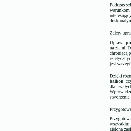
Podczas sel
warunkom ś
interesują
doskonałym
Zalety upr
Uprawa
pn
na ziemi. D
chroniącą 
estetycznyc
jest szczeg
Dzięki różn
balkon
, cz
dla trwały
Wprowadz
stworzenie 
Przygotowa
Przygotowan
wszystkim 
zieloną za