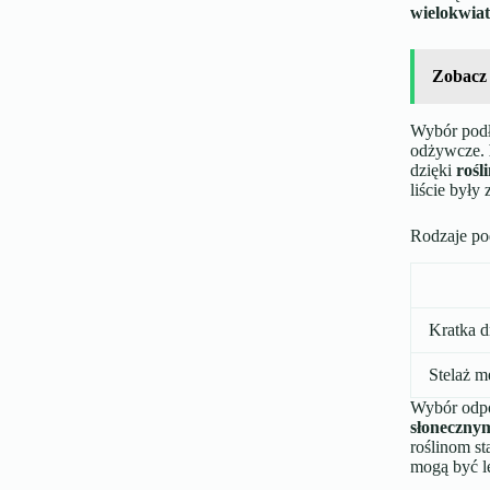
wielokwia
Zobacz
Wybór podło
odżywcze.
dzięki
rośl
liście były
Rodzaje po
Kratka 
Stelaż m
Wybór odp
słoneczny
roślinom st
mogą być le