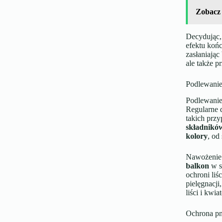
Zobacz
Decydując,
efektu ko
zasłaniając
ale także p
Podlewanie
Podlewanie
Regularne 
takich prz
składnik
kolory
, od
Nawożenie 
balkon
w s
ochroni li
pielęgnacji
liści i kwia
Ochrona pn