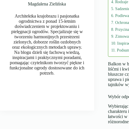
Rodzaje 
Magdalena Zielińska
Sadzeni
Podlewa
Architektka krajobrazu i pasjonatka
ogrodnictwa z ponad 15-letnim
Ochrona
doświadczeniem w projektowaniu i
Przycin
pielęgnacji ogrodów. Specjalizuje się w
Zimowan
tworzeniu harmonijnych przestrzeni
zielonych, doborze roślin ozdobnych
Inspira
oraz ekologicznych metodach uprawy.
Podsu
Na blogu dzieli się fachową wiedzą,
inspiracjami i praktycznymi poradami,
pomagając czytelnikom tworzyć piękne i
Balkon w bl
funkcjonalne ogrody dostosowane do ich
liśćmi i kw
potrzeb.
bluszcze c
uprawa i pi
tajników wy
Wybór odpo
Wybierając
charakteru 
łatwości w
różnorodne 