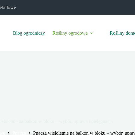
cebulowe
Blog ogrodniczy
Rośliny ogrodowe
Rośliny do
eloletnie na balkon w bloku – wybór, uprawa i pielęgnacja
owe
Pnącza
Pnącza wieloletnie na balkon w bloku – wybór, upraw