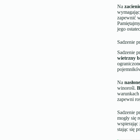
Na
zacien
wymagają
zapewnić w
Pamiętajmy,
jego ostate
Sadzenie p
Sadzenie pn
wietrzny 
ograniczone
pojemników
Na
nasłon
winorośl.
B
warunkach b
zapewni ro
Sadzenie p
mogły się 
wspierając 
stając się 