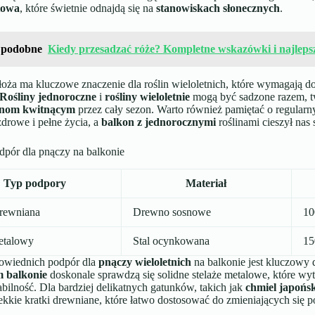
towa
, które świetnie odnajdą się na
stanowiskach słonecznych
.
 podobne
Kiedy przesadzać róże? Kompletne wskazówki i najleps
ża ma kluczowe znaczenie dla roślin wieloletnich, które wymagają do
Rośliny jednoroczne
i
rośliny wieloletnie
mogą być sadzone razem, t
inom kwitnącym
przez cały sezon. Warto również pamiętać o regular
 zdrowe i pełne życia, a
balkon z jednorocznymi
roślinami cieszył na
dpór dla pnączy na balkonie
Typ podpory
Materiał
drewniana
Drewno sosnowe
10
etalowy
Stal ocynkowana
15
owiednich podpór dla
pnączy wieloletnich
na balkonie jest kluczowy d
m balkonie
doskonale sprawdzą się solidne stelaże metalowe, które wy
abilność. Dla bardziej delikatnych gatunków, takich jak
chmiel japońsk
kkie kratki drewniane, które łatwo dostosować do zmieniających się 