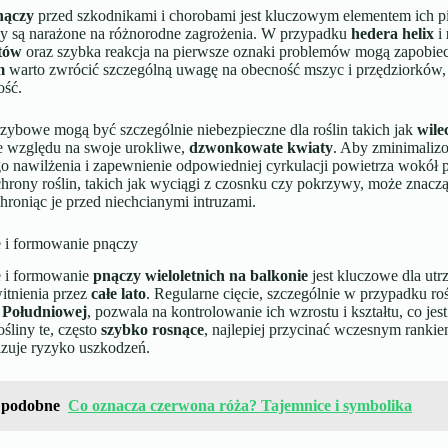
nączy
przed szkodnikami i chorobami jest kluczowym elementem ich pi
iny są narażone na różnorodne zagrożenia. W przypadku
hedera helix
i
tów
oraz szybka reakcja na pierwsze oznaki problemów mogą zapob
m
warto zwrócić szczególną uwagę na obecność mszyc i przędziorków,
ość.
zybowe mogą być szczególnie niebezpieczne dla roślin takich jak
wile
 względu na swoje urokliwe,
dzwonkowate kwiaty
. Aby zminimalizo
o nawilżenia i zapewnienie odpowiedniej cyrkulacji powietrza wokół 
hrony roślin, takich jak wyciągi z czosnku czy pokrzywy, może znac
chroniąc je przed niechcianymi intruzami.
e i formowanie pnączy
e i formowanie
pnączy wieloletnich na balkonie
jest kluczowe dla ut
itnienia przez
całe lato
. Regularne cięcie, szczególnie w przypadku roś
 Południowej
, pozwala na kontrolowanie ich wzrostu i kształtu, co jes
śliny te, często
szybko rosnące
, najlepiej przycinać wczesnym rankie
izuje ryzyko uszkodzeń.
 podobne
Co oznacza czerwona róża? Tajemnice i symbolika