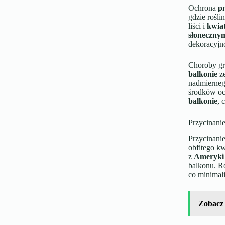
Ochrona
p
gdzie rośl
liści i
kwia
słoneczny
dekoracyjn
Choroby gr
balkonie
ze
nadmierneg
środków oc
balkonie
, 
Przycinani
Przycinani
obfitego kw
z
Ameryki
balkonu. Ro
co minimal
Zobacz