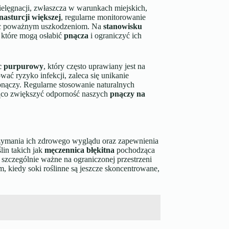
elęgnacji, zwłaszcza w warunkach miejskich,
nasturcji większej
, regularne monitorowanie
iec poważnym uszkodzeniom. Na
stanowisku
 które mogą osłabić
pnącza
i ograniczyć ich
c purpurowy
, który często uprawiany jest na
wać ryzyko infekcji, zaleca się unikanie
pnączy. Regularne stosowanie naturalnych
ząco zwiększyć odporność naszych
pnączy na
rzymania ich zdrowego wyglądu oraz zapewnienia
lin takich jak
męczennica błękitna
pochodząca
t szczególnie ważne na ograniczonej przestrzeni
m, kiedy soki roślinne są jeszcze skoncentrowane,