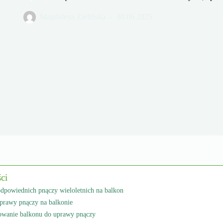
Magdalena Zielińska
30.06.2025
ści
dpowiednich pnączy wieloletnich na balkon
uprawy pnączy na balkonie
owanie balkonu do uprawy pnączy