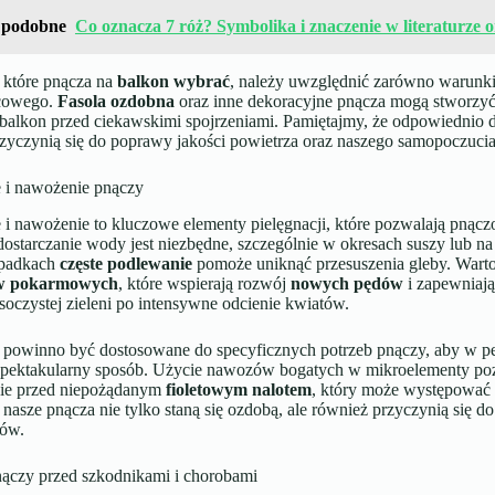
 podobne
Co oznacza 7 róż? Symbolika i znaczenie w literaturze o
 które pnącza na
balkon wybrać
, należy uwzględnić zarówno warunki
ńcowego.
Fasola ozdobna
oraz inne dekoracyjne pnącza mogą stworzyć 
 balkon przed ciekawskimi spojrzeniami. Pamiętajmy, że odpowiednio do
rzyczynią się do poprawy jakości powietrza oraz naszego samopoczucia
 i nawożenie pnączy
 i nawożenie to kluczowe elementy pielęgnacji, które pozwalają pnącz
dostarczanie wody jest niezbędne, szczególnie w okresach suszy lub 
ypadkach
częste podlewanie
pomoże uniknąć przesuszenia gleby. Warto
ów pokarmowych
, które wspierają rozwój
nowych pędów
i zapewniają
 soczystej zieleni po intensywne odcienie kwiatów.
powinno być dostosowane do specyficznych potrzeb pnączy, aby w peł
pektakularny sposób. Użycie nawozów bogatych w mikroelementy pozwo
ście przed niepożądanym
fioletowym nalotem
, który może występować 
, nasze pnącza nie tylko staną się ozdobą, ale również przyczynią się do 
tów.
ączy przed szkodnikami i chorobami