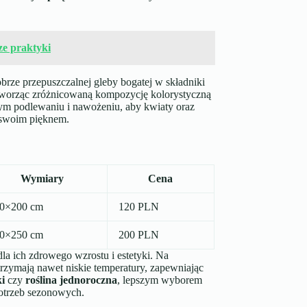
ze praktyki
brze przepuszczalnej gleby bogatej w składniki
worząc zróżnicowaną kompozycję kolorystyczną
nym podlewaniu i nawożeniu, aby kwiaty oraz
s swoim pięknem.
Wymiary
Cena
0×200 cm
120 PLN
0×250 cm
200 PLN
la ich zdrowego wzrostu i estetyki. Na
trzymają nawet niskie temperatury, zapewniając
i
czy
roślina jednoroczna
, lepszym wyborem
potrzeb sezonowych.