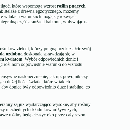
ilgoć, które wspomogą wzrost
roślin pnących
jak stelaże z drewna egzotycznego, możemy
óre w takich warunkach mogą się rozwijać.
integralną część aranżacji balkonu, wpływając na
śników zieleni, którzy pragną przekształcić swój
ola ozdobna
doskonale sprawdzają się w
ym kwiatom
. Wybór odpowiednich donic i
ąc roślinom odpowiednie warunki do wzrostu.
intensywne nasłonecznienie, jak np. powojnik czy
h dużej ilości światła, które w takich
 aby donice były odpowiednio duże i stabilne, co
eratury są już wystarczająco wysokie, aby rośliny
arczy niezbędnych składników odżywczych,
sze rośliny będą cieszyć oko przez cały sezon,