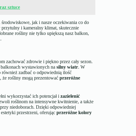
raz sztuce
 środowiskowe, jak i nasze oczekiwania co do
przytulny i kameralny klimat, skutecznie
brane rośliny nie tylko upiększą nasz balkon,
.
om zachować zdrowie i piękno przez cały sezon.
na balkonach wystawionych na
silny wiatr
. W
 również zadbać o odpowiednią ilość
, że rośliny mogą prezentować
przeróżne
ni wykorzystać ich potencjał i
zazielenić
li roślinom na intensywne kwitnienie, a także
przy niedoborach. Dzięki odpowiedniej
estetyki przestrzeni, oferując
przeróżne kolory