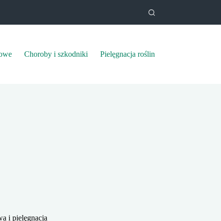
mowe
Choroby i szkodniki
Pielęgnacja roślin
a i pielęgnacja