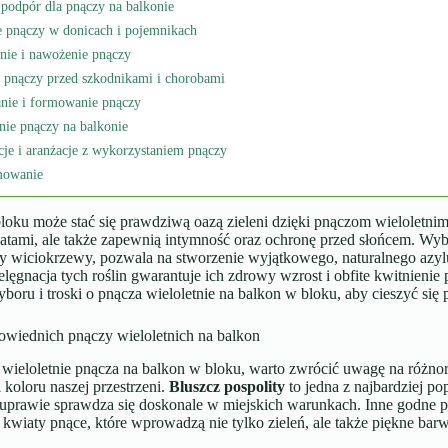
podpór dla pnączy na balkonie
e pnączy w donicach i pojemnikach
nie i nawożenie pnączy
 pnączy przed szkodnikami i chorobami
anie i formowanie pnączy
ie pnączy na balkonie
cje i aranżacje z wykorzystaniem pnączy
mowanie
oku może stać się prawdziwą oazą zieleni dzięki pnączom wieloletnim,
iatami, ale także zapewnią intymność oraz ochronę przed słońcem. Wyb
zy wiciokrzewy, pozwala na stworzenie wyjątkowego, naturalnego azy
elęgnacja tych roślin gwarantuje ich zdrowy wzrost i obfite kwitnieni
boru i troski o pnącza wieloletnie na balkon w bloku, aby cieszyć się 
wiednich pnączy wieloletnich na balkon
 wieloletnie pnącza na balkon w bloku, warto zwrócić uwagę na różno
i koloru naszej przestrzeni.
Bluszcz pospolity
to jedna z najbardziej po
 uprawie sprawdza się doskonale w miejskich warunkach. Inne godne po
kwiaty pnące, które wprowadzą nie tylko zieleń, ale także piękne bar