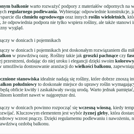
ionym balkonie
warto rozważyć podpory z materiałów odpornych na w
cych
regularnego podlewania
. Wybierając odpowiednie konstrukcje, 
sparcie dla
chmielu ogrodowego
oraz innych
roślin wieloletnich
, kt
 że odpowiednia podpora nie tylko wspiera rośliny, ale także stanowi 
czny wygląd.
nączy w donicach i pojemnikach
ączy w donicach i pojemnikach jest doskonałym rozwiązaniem dla miło
balkon
w prawdziwą oazę. Rośliny takie jak
groszki pachnące
czy
fas
j przestrzeni, dodając do niej uroku i elegancji dzięki swoim
kolorow
 umożliwia dostosowanie aranżacji do
wielkości balkonu
, zapewniaj
ecznione stanowiska
idealnie nadają się rośliny, które dobrze znoszą 
alkon południowy
to doskonałe miejsce do uprawy roślin wymagającyc
ędą obficie kwitły i zaskakiwały swoją urodą. Warto jednak pamiętać,
ślinom komfort nawet w najgorętsze dni.
nączy w donicach powinno rozpocząć się
wczesną wiosną
, kiedy temp
rozwijać. Kluczowym elementem jest wybór
żyznej gleby
, która dost
zdrowy wzrost pnączy. Dzięki regularnemu podlewaniu i nawożeniu, na
prawdziwą ozdobą balkonu.