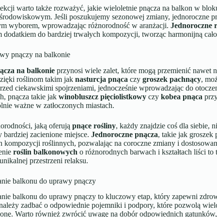
ekcji warto także rozważyć, jakie wieloletnie pnącza na balkon w blo
rodowiskowym. Jeśli poszukujemy sezonowej zmiany, jednoroczne pną
cym wyborem, wprowadzając różnorodność w aranżacji.
Jednoroczne r
 dodatkiem do bardziej trwałych kompozycji, tworząc harmonijną cało
awy pnączy na balkonie
ącza na balkonie
przynosi wiele zalet, które mogą przemienić nawet 
zięki roślinom takim jak
nasturcja pnąca
czy
groszek pachnący
, moż
przed ciekawskimi spojrzeniami, jednocześnie wprowadzając do otocze
h, pnącza takie jak
winobluszcz pięciolistkowy
czy
kobea pnąca
przy
ólnie ważne w zatłoczonych miastach.
orodności, jaką oferują
pnące rośliny
, każdy znajdzie coś dla siebie, 
y bardziej zacienione miejsce.
Jednoroczne pnącza
, takie jak grosze
ch kompozycji roślinnych, pozwalając na coroczne zmiany i dostosowa
enie
roślin balkonowych
o różnorodnych barwach i kształtach liści to 
unikalnej przestrzeni relaksu.
nie balkonu do uprawy pnączy
ie balkonu do uprawy pnączy to kluczowy etap, który zapewni zdrowy 
należy zadbać o odpowiednie pojemniki i podpory, które pozwolą wiel
słonę. Warto również zwrócić uwagę na dobór odpowiednich gatunków,