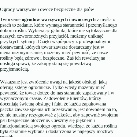
Ogrody warzywne i owoce bezpieczne dla psów
Tworzenie
ogrodów warzywnych i owocowych
z myślą o
psach to zadanie, które wymaga staranności i przemyślanego
doboru roślin. Wybierając gatunki, które nie są toksyczne dla
naszych czworonożnych przyjaciół, możemy uniknąć
przykrych sytuacji. Dzięki współpracy z profesjonalnymi
dostawcami, których towar zawsze dostarczany jest w
nienaruszonym stanie, możemy mieć pewność, że nasze
rośliny będą zdrowe i bezpieczne. Zaś ich rewelacyjna
obsługa sprawi, że zakupy staną się prawdziwą
przyjemnością.
Wskazane jest zwrócenie uwagi na jakość obsługi, jaką
oferują sklepy ogrodnicze. Tylko wtedy możemy mieć
pewność, że towar dotrze do nas starannie zapakowany i w
wyznaczonym czasie. Zadowolenie klientów, którzy
doceniają świetną obsługę i fakt, że każda zapakowana
paczka zawsze spełnia ich oczekiwania, jest dowodem na to,
że nie musimy rezygnować z jakości, aby zapewnić swojemu
psu bezpieczne otoczenie. Cieszmy się pięknem i
funkcjonalnością swojego ogrodu, wiedząc, że każda roślina
była starannie wybrana i dostarczona w najlepszy możliwy
sposób.