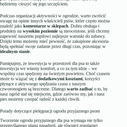
będziemy cieszyć się jego szczęściem.
Podczas organizacji aktywności w ogrodzie, warto zwrócić
uwagę na opinie innych właścicieli psów, które często można
znaleźć jako
komentarze w sklepach
. Dobra obsługa i
produkty na
wysokim poziomie
są nieocenione, jeśli chcemy
zapewnić naszemu pupilowi najlepsze warunki do zabawy.
Dzięki temu możemy mieć pewność, że zakupione akcesoria
będą spełniać swoje zadanie przez długi czas, pozostając w
idealnym stanie
.
Pamiętajmy, że inwestycja w przestrzeń dla psa to także
inwestycja we własny komfort, a co za tym idzie – we
wspólny czas spędzony na świeżym powietrzu. Choć czasem
może to wiązać się z
dodatkowymi kosztami
, korzyści
płynące z aktywnego spędzania czasu z naszym
czworonogiem są bezcenne. Dlatego
warto zadbać
o to, by
nasz ogród stał się miejscem, gdzie zarówno my, jak i nasz
pies możemy czerpać radość z każdej chwili.
Porady dotyczące pielęgnacji ogrodu przyjaznego psom
Tworzenie ogrodu przyjaznego dla psa wymaga nie tylko
przemyślanego planu nasadzeń, ale również regularnej