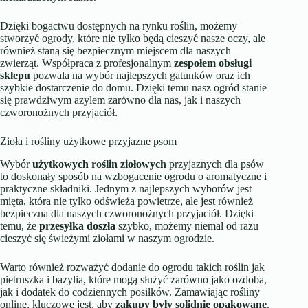
Dzięki bogactwu dostępnych na rynku roślin, możemy
stworzyć ogrody, które nie tylko będą cieszyć nasze oczy, ale
również staną się bezpiecznym miejscem dla naszych
zwierząt. Współpraca z profesjonalnym
zespołem obsługi
sklepu
pozwala na wybór najlepszych gatunków oraz ich
szybkie dostarczenie do domu. Dzięki temu nasz ogród stanie
się prawdziwym azylem zarówno dla nas, jak i naszych
czworonożnych przyjaciół.
Zioła i rośliny użytkowe przyjazne psom
Wybór
użytkowych roślin ziołowych
przyjaznych dla psów
to doskonały sposób na wzbogacenie ogrodu o aromatyczne i
praktyczne składniki. Jednym z najlepszych wyborów jest
mięta, która nie tylko odświeża powietrze, ale jest również
bezpieczna dla naszych czworonożnych przyjaciół. Dzięki
temu, że
przesyłka doszła
szybko, możemy niemal od razu
cieszyć się świeżymi ziołami w naszym ogrodzie.
Warto również rozważyć dodanie do ogrodu takich roślin jak
pietruszka i bazylia, które mogą służyć zarówno jako ozdoba,
jak i dodatek do codziennych posiłków. Zamawiając rośliny
online, kluczowe jest, aby
zakupy były solidnie opakowane
.