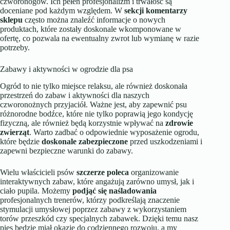
czworonogów. Ich pełen profesjonalizm i trwałość są
doceniane pod każdym względem. W
sekcji komentarzy
sklepu
często można znaleźć informacje o nowych
produktach, które zostały doskonale wkomponowane w
ofertę, co pozwala na ewentualny zwrot lub wymianę w razie
potrzeby.
Zabawy i aktywności w ogrodzie dla psa
Ogród to nie tylko miejsce relaksu, ale również doskonała
przestrzeń do zabaw i aktywności dla naszych
czworonożnych przyjaciół. Ważne jest, aby zapewnić psu
różnorodne bodźce, które nie tylko poprawią jego kondycję
fizyczną, ale również będą korzystnie wpływać na
zdrowie
zwierząt
. Warto zadbać o odpowiednie wyposażenie ogrodu,
które będzie
doskonale zabezpieczone
przed uszkodzeniami i
zapewni bezpieczne warunki do zabawy.
Wielu właścicieli psów
szczerze poleca
organizowanie
interaktywnych zabaw, które angażują zarówno umysł, jak i
ciało pupila. Możemy
podjąć się naśladowania
profesjonalnych trenerów, którzy podkreślają znaczenie
stymulacji umysłowej poprzez zabawy z wykorzystaniem
torów przeszkód czy specjalnych zabawek. Dzięki temu nasz
pies będzie miał okazję do codziennego rozwoju, a my