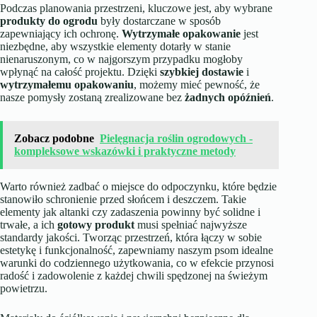
Podczas planowania przestrzeni, kluczowe jest, aby wybrane
produkty do ogrodu
były dostarczane w sposób
zapewniający ich ochronę.
Wytrzymałe opakowanie
jest
niezbędne, aby wszystkie elementy dotarły w stanie
nienaruszonym, co w najgorszym przypadku mogłoby
wpłynąć na całość projektu. Dzięki
szybkiej dostawie
i
wytrzymałemu opakowaniu
, możemy mieć pewność, że
nasze pomysły zostaną zrealizowane bez
żadnych opóźnień
.
Zobacz podobne
Pielęgnacja roślin ogrodowych -
kompleksowe wskazówki i praktyczne metody
Warto również zadbać o miejsce do odpoczynku, które będzie
stanowiło schronienie przed słońcem i deszczem. Takie
elementy jak altanki czy zadaszenia powinny być solidne i
trwałe, a ich
gotowy produkt
musi spełniać najwyższe
standardy jakości. Tworząc przestrzeń, która łączy w sobie
estetykę i funkcjonalność, zapewniamy naszym psom idealne
warunki do codziennego użytkowania, co w efekcie przynosi
radość i zadowolenie z każdej chwili spędzonej na świeżym
powietrzu.