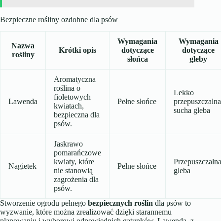
Bezpieczne rośliny ozdobne dla psów
Wymagania
Wymagania
Nazwa
Krótki opis
dotyczące
dotyczące
rośliny
słońca
gleby
Aromatyczna
roślina o
Lekko
fioletowych
Lawenda
Pełne słońce
przepuszczalna
kwiatach,
sucha gleba
bezpieczna dla
psów.
Jaskrawo
pomarańczowe
kwiaty, które
Przepuszczaln
Nagietek
Pełne słońce
nie stanowią
gleba
zagrożenia dla
psów.
Stworzenie ogrodu pełnego
bezpiecznych roślin
dla psów to
wyzwanie, które można zrealizować dzięki starannemu
planowaniu i wyborowi odpowiednich gatunków. Lawenda, z