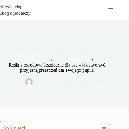
Przejdź
Krosfencing
do
treści
Blog ogrodniczy
Rośliny ogrodowe bezpieczne dla psa – jak stworzyć
przyjazną przestrzeń dla Twojego pupila
Blog ogrodniczy
Rośliny ogrodowe
Rośliny ogrodowe bezpieczne dla psa – jak stworzyć
przyjazną przestrzeń dla Twojego pupila
Magdalena Zielińska
30.06.2025
Spis treści