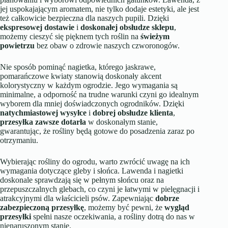
jej uspokajającym aromatem, nie tylko dodaje estetyki, ale jest
też całkowicie bezpieczna dla naszych pupili. Dzięki
ekspresowej dostawie
i
doskonałej obsłudze sklepu
,
możemy cieszyć się pięknem tych roślin na
świeżym
powietrzu
bez obaw o zdrowie naszych czworonogów.
Nie sposób pominąć nagietka, którego jaskrawe,
pomarańczowe kwiaty stanowią doskonały akcent
kolorystyczny w każdym ogrodzie. Jego wymagania są
minimalne, a odporność na trudne warunki czyni go idealnym
wyborem dla mniej doświadczonych ogrodników. Dzięki
natychmiastowej wysyłce
i
dobrej obsłudze klienta
,
przesyłka zawsze dotarła
w doskonałym stanie,
gwarantując, że rośliny będą gotowe do posadzenia zaraz po
otrzymaniu.
Wybierając rośliny do ogrodu, warto zwrócić uwagę na ich
wymagania dotyczące gleby i słońca. Lawenda i nagietki
doskonale sprawdzają się w pełnym słońcu oraz na
przepuszczalnych glebach, co czyni je łatwymi w pielęgnacji i
atrakcyjnymi dla właścicieli psów. Zapewniając
dobrze
zabezpieczoną przesyłkę
, możemy być pewni, że
wygląd
przesyłki
spełni nasze oczekiwania, a rośliny dotrą do nas w
nienaruszonym stanie.