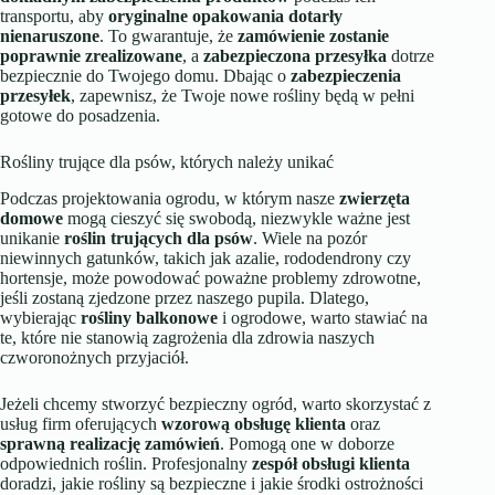
transportu, aby
oryginalne opakowania dotarły
nienaruszone
. To gwarantuje, że
zamówienie zostanie
poprawnie zrealizowane
, a
zabezpieczona przesyłka
dotrze
bezpiecznie do Twojego domu. Dbając o
zabezpieczenia
przesyłek
, zapewnisz, że Twoje nowe rośliny będą w pełni
gotowe do posadzenia.
Rośliny trujące dla psów, których należy unikać
Podczas projektowania ogrodu, w którym nasze
zwierzęta
domowe
mogą cieszyć się swobodą, niezwykle ważne jest
unikanie
roślin trujących dla psów
. Wiele na pozór
niewinnych gatunków, takich jak azalie, rododendrony czy
hortensje, może powodować poważne problemy zdrowotne,
jeśli zostaną zjedzone przez naszego pupila. Dlatego,
wybierając
rośliny balkonowe
i ogrodowe, warto stawiać na
te, które nie stanowią zagrożenia dla zdrowia naszych
czworonożnych przyjaciół.
Jeżeli chcemy stworzyć bezpieczny ogród, warto skorzystać z
usług firm oferujących
wzorową obsługę klienta
oraz
sprawną realizację zamówień
. Pomogą one w doborze
odpowiednich roślin. Profesjonalny
zespół obsługi klienta
doradzi, jakie rośliny są bezpieczne i jakie środki ostrożności