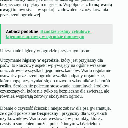
bezpiecznym i pięknym miejscem. Współpraca z
firmą wartą
uwagi
to inwestycja w spokój i zadowolenie z użytkowania
przestrzeni ogrodowej.
Zobacz podobne
Rzadkie rośliny cebulowe -
tajemnice uprawy w ogrodzie domowym
Utrzymanie higieny w ogrodzie przyjaznym psom
Utrzymanie
higieny w ogrodzie
, który jest przyjazny dla
psów, to kluczowy aspekt wpływający na ogólne wrażenie
oraz zdrowie wszystkich jego mieszkańców. Warto regularnie
usuwać z przestrzeni ogrodu wszelkie odpady organiczne,
które mogą przyczyniać się do rozwoju szkodników i chorób
roślin
. Serdecznie polecam stosowanie naturalnych środków
czyszczących, które nie tylko są bezpieczne dla zwierząt, ale
również wspierają zdrowy ekosystem ogrodu.
Dbanie o czystość ścieżek i miejsc zabaw dla psa gwarantuje,
że ogród pozostanie
bezpieczny
i przyjazny dla wszystkich
użytkowników. Warto zainwestować w produkty, które z
czystym sumieniem można polecić innym właścicielom