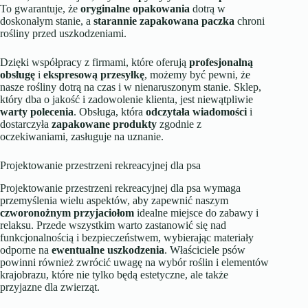
To gwarantuje, że
oryginalne opakowania
dotrą w
doskonałym stanie, a
starannie zapakowana paczka
chroni
rośliny przed uszkodzeniami.
Dzięki współpracy z firmami, które oferują
profesjonalną
obsługę
i
ekspresową przesyłkę
, możemy być pewni, że
nasze rośliny dotrą na czas i w nienaruszonym stanie. Sklep,
który dba o jakość i zadowolenie klienta, jest niewątpliwie
warty polecenia
. Obsługa, która
odczytała wiadomości
i
dostarczyła
zapakowane produkty
zgodnie z
oczekiwaniami, zasługuje na uznanie.
Projektowanie przestrzeni rekreacyjnej dla psa
Projektowanie przestrzeni rekreacyjnej dla psa wymaga
przemyślenia wielu aspektów, aby zapewnić naszym
czworonożnym przyjaciołom
idealne miejsce do zabawy i
relaksu. Przede wszystkim warto zastanowić się nad
funkcjonalnością i bezpieczeństwem, wybierając materiały
odporne na
ewentualne uszkodzenia
. Właściciele psów
powinni również zwrócić uwagę na wybór roślin i elementów
krajobrazu, które nie tylko będą estetyczne, ale także
przyjazne dla zwierząt.