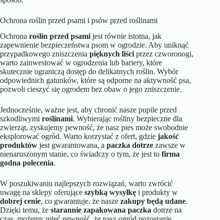
Ochrona roślin przed psami i psów przed roślinami
Ochrona
roślin przed psami
jest równie istotna, jak
zapewnienie bezpieczeństwa psom w ogrodzie. Aby uniknąć
przypadkowego zniszczenia
pięknych liści
przez czworonogi,
warto zainwestować w ogrodzenia lub bariery, które
skutecznie ograniczą dostęp do delikatnych roślin. Wybór
odpowiednich gatunków, które są odporne na aktywność psa,
pozwoli cieszyć się ogrodem bez obaw o jego zniszczenie.
Jednocześnie, ważne jest, aby chronić nasze pupile przed
szkodliwymi
roślinami
. Wybierając rośliny bezpieczne dla
zwierząt, zyskujemy pewność, że nasz pies może swobodnie
eksplorować ogród. Warto korzystać z ofert, gdzie
jakość
produktów
jest gwarantowana, a
paczka dotrze
zawsze w
nienaruszonym stanie, co świadczy o tym, że jest to
firma
godna polecenia
.
W poszukiwaniu najlepszych rozwiązań, warto zwrócić
uwagę na sklepy oferujące
szybką wysyłkę
i produkty w
dobrej cenie
, co gwarantuje, że nasze
zakupy będą udane
.
Dzięki temu, że
starannie zapakowana paczka
dotrze na
czas, możemy mieć pewność, że nasz ogród pozostanie