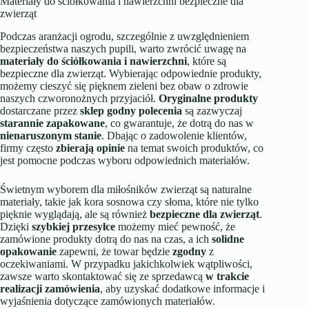
Materiały do ściółkowania i nawierzchni bezpieczne dla
zwierząt
Podczas aranżacji ogrodu, szczególnie z uwzględnieniem
bezpieczeństwa naszych pupili, warto zwrócić uwagę na
materiały do ściółkowania i nawierzchni
, które są
bezpieczne dla zwierząt. Wybierając odpowiednie produkty,
możemy cieszyć się pięknem zieleni bez obaw o zdrowie
naszych czworonożnych przyjaciół.
Oryginalne produkty
dostarczane przez
sklep godny polecenia
są zazwyczaj
starannie zapakowane
, co gwarantuje, że dotrą do nas w
nienaruszonym stanie
. Dbając o zadowolenie klientów,
firmy często
zbierają opinie
na temat swoich produktów, co
jest pomocne podczas wyboru odpowiednich materiałów.
Świetnym wyborem dla miłośników zwierząt są naturalne
materiały, takie jak kora sosnowa czy słoma, które nie tylko
pięknie wyglądają, ale są również
bezpieczne dla zwierząt
.
Dzięki
szybkiej przesyłce
możemy mieć pewność, że
zamówione produkty dotrą do nas na czas, a ich
solidne
opakowanie
zapewni, że towar będzie
zgodny
z
oczekiwaniami. W przypadku jakichkolwiek wątpliwości,
zawsze warto skontaktować się ze sprzedawcą
w trakcie
realizacji zamówienia
, aby uzyskać dodatkowe informacje i
wyjaśnienia dotyczące zamówionych materiałów.