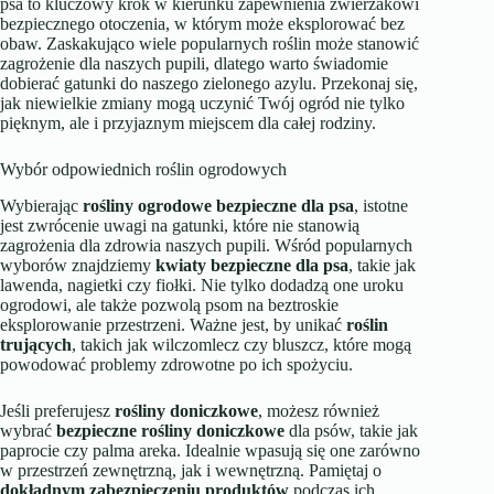
psa to kluczowy krok w kierunku zapewnienia zwierzakowi
bezpiecznego otoczenia, w którym może eksplorować bez
obaw. Zaskakująco wiele popularnych roślin może stanowić
zagrożenie dla naszych pupili, dlatego warto świadomie
dobierać gatunki do naszego zielonego azylu. Przekonaj się,
jak niewielkie zmiany mogą uczynić Twój ogród nie tylko
pięknym, ale i przyjaznym miejscem dla całej rodziny.
Wybór odpowiednich roślin ogrodowych
Wybierając
rośliny ogrodowe bezpieczne dla psa
, istotne
jest zwrócenie uwagi na gatunki, które nie stanowią
zagrożenia dla zdrowia naszych pupili. Wśród popularnych
wyborów znajdziemy
kwiaty bezpieczne dla psa
, takie jak
lawenda, nagietki czy fiołki. Nie tylko dodadzą one uroku
ogrodowi, ale także pozwolą psom na beztroskie
eksplorowanie przestrzeni. Ważne jest, by unikać
roślin
trujących
, takich jak wilczomlecz czy bluszcz, które mogą
powodować problemy zdrowotne po ich spożyciu.
Jeśli preferujesz
rośliny doniczkowe
, możesz również
wybrać
bezpieczne rośliny doniczkowe
dla psów, takie jak
paprocie czy palma areka. Idealnie wpasują się one zarówno
w przestrzeń zewnętrzną, jak i wewnętrzną. Pamiętaj o
dokładnym zabezpieczeniu produktów
podczas ich