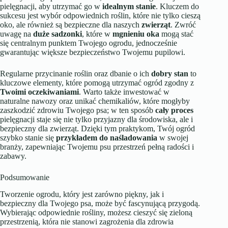
pielęgnacji, aby utrzymać go w
idealnym stanie
. Kluczem do
sukcesu jest wybór odpowiednich roślin, które nie tylko cieszą
oko, ale również są bezpieczne dla naszych
zwierząt
. Zwróć
uwagę na
duże sadzonki
, które w
mgnieniu oka
mogą stać
się centralnym punktem Twojego ogrodu, jednocześnie
gwarantując większe bezpieczeństwo Twojemu pupilowi.
Regularne przycinanie roślin oraz dbanie o ich
dobry stan
to
kluczowe elementy, które pomogą utrzymać ogród zgodny z
Twoimi oczekiwaniami
. Warto także inwestować w
naturalne nawozy oraz unikać chemikaliów, które mogłyby
zaszkodzić zdrowiu Twojego psa; w ten sposób
cały proces
pielęgnacji staje się nie tylko przyjazny dla środowiska, ale i
bezpieczny dla zwierząt. Dzięki tym praktykom, Twój ogród
szybko stanie się
przykładem do naśladowania
w swojej
branży, zapewniając Twojemu psu przestrzeń pełną radości i
zabawy.
Podsumowanie
Tworzenie ogrodu, który jest zarówno piękny, jak i
bezpieczny dla Twojego psa, może być fascynującą przygodą.
Wybierając odpowiednie rośliny, możesz cieszyć się zieloną
przestrzenią, która nie stanowi zagrożenia dla zdrowia