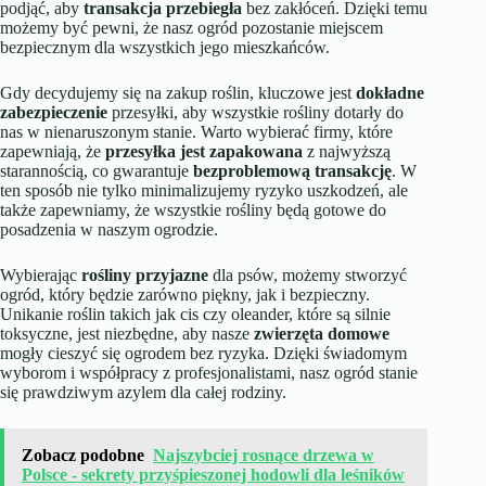
podjąć, aby
transakcja przebiegła
bez zakłóceń. Dzięki temu
możemy być pewni, że nasz ogród pozostanie miejscem
bezpiecznym dla wszystkich jego mieszkańców.
Gdy decydujemy się na zakup roślin, kluczowe jest
dokładne
zabezpieczenie
przesyłki, aby wszystkie rośliny dotarły do
nas w nienaruszonym stanie. Warto wybierać firmy, które
zapewniają, że
przesyłka jest zapakowana
z najwyższą
starannością, co gwarantuje
bezproblemową transakcję
. W
ten sposób nie tylko minimalizujemy ryzyko uszkodzeń, ale
także zapewniamy, że wszystkie rośliny będą gotowe do
posadzenia w naszym ogrodzie.
Wybierając
rośliny przyjazne
dla psów, możemy stworzyć
ogród, który będzie zarówno piękny, jak i bezpieczny.
Unikanie roślin takich jak cis czy oleander, które są silnie
toksyczne, jest niezbędne, aby nasze
zwierzęta domowe
mogły cieszyć się ogrodem bez ryzyka. Dzięki świadomym
wyborom i współpracy z profesjonalistami, nasz ogród stanie
się prawdziwym azylem dla całej rodziny.
Zobacz podobne
Najszybciej rosnące drzewa w
Polsce - sekrety przyśpieszonej hodowli dla leśników