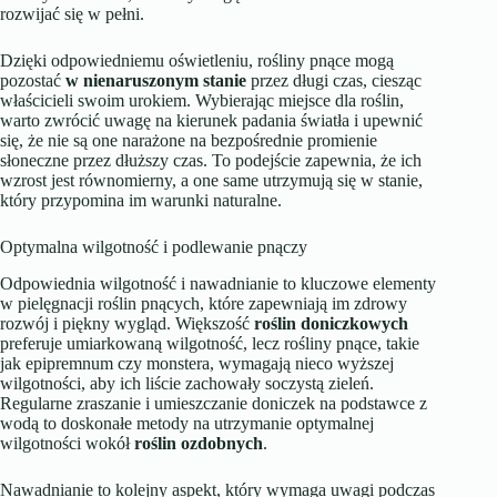
rozwijać się w pełni.
Dzięki odpowiedniemu oświetleniu, rośliny pnące mogą
pozostać
w nienaruszonym stanie
przez długi czas, ciesząc
właścicieli swoim urokiem. Wybierając miejsce dla roślin,
warto zwrócić uwagę na kierunek padania światła i upewnić
się, że nie są one narażone na bezpośrednie promienie
słoneczne przez dłuższy czas. To podejście zapewnia, że ich
wzrost jest równomierny, a one same utrzymują się w stanie,
który przypomina im warunki naturalne.
Optymalna wilgotność i podlewanie pnączy
Odpowiednia wilgotność i nawadnianie to kluczowe elementy
w pielęgnacji roślin pnących, które zapewniają im zdrowy
rozwój i piękny wygląd. Większość
roślin doniczkowych
preferuje umiarkowaną wilgotność, lecz rośliny pnące, takie
jak epipremnum czy monstera, wymagają nieco wyższej
wilgotności, aby ich liście zachowały soczystą zieleń.
Regularne zraszanie i umieszczanie doniczek na podstawce z
wodą to doskonałe metody na utrzymanie optymalnej
wilgotności wokół
roślin ozdobnych
.
Nawadnianie to kolejny aspekt, który wymaga uwagi podczas