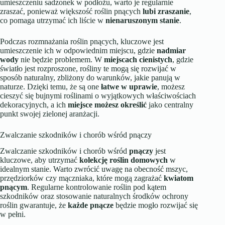
umieszczeniu sadzonek w podłożu, warto je regularnie
zraszać, ponieważ większość roślin pnących
lubi zraszanie
,
co pomaga utrzymać ich liście w
nienaruszonym stanie
.
Podczas rozmnażania roślin pnących, kluczowe jest
umieszczenie ich w odpowiednim miejscu, gdzie
nadmiar
wody
nie będzie problemem. W
miejscach cienistych
, gdzie
światło jest rozproszone, rośliny te mogą się rozwijać w
sposób naturalny, zbliżony do warunków, jakie panują w
naturze. Dzięki temu, że są one
łatwe w uprawie
, możesz
cieszyć się bujnymi roślinami o wyjątkowych właściwościach
dekoracyjnych, a ich
miejsce możesz określić
jako centralny
punkt swojej zielonej aranżacji.
Zwalczanie szkodników i chorób wśród pnączy
Zwalczanie szkodników i chorób wśród
pnączy
jest
kluczowe, aby utrzymać
kolekcję roślin domowych
w
idealnym stanie. Warto zwrócić uwagę na obecność mszyc,
przędziorków czy mączniaka, które mogą zagrażać
kwiatom
pnącym
. Regularne kontrolowanie roślin pod kątem
szkodników oraz stosowanie naturalnych środków ochrony
roślin gwarantuje, że
każde pnącze
będzie mogło rozwijać się
w pełni.