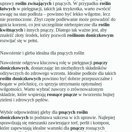
uprawy
roślin zwisających
i pnących. W przypadku
roślin
łatwych
w pielęgnacji, takich jak trzykrotka, warto zwrócić
uwagę na stan podłoża – powinno być lekko wilgotne, lecz
nie przemoczone. Zbyt częste podlewanie może prowadzić do
gnicia korzeni, co jest szczególnie niebezpieczne dla
roślin
kwitnących
i innych pnączy. Dlatego tak ważne jest, aby
znaleźć złoty środek, który pozwoli
roślinom doniczkowym
rozwijać się w pełni.
Nawożenie i gleba idealna dla pnących roślin
Nawożenie odgrywa kluczową rolę w pielęgnacji
pnączy
doniczkowych
, dostarczając im niezbędnych składników
odżywczych do zdrowego wzrostu. Idealne podłoże dla takich
roślin doniczkowych
powinno być dobrze przepuszczalne i
bogate w próchnicę, co sprzyja utrzymaniu optymalnej
wilgotności. Warto wybrać nawozy o zrównoważonym
składzie, które wspierają
rosnące pnącze
w tworzeniu bujnej
zieleni i zdrowych pędów.
Wybór odpowiedniej gleby dla
pnących roślin
doniczkowych
to podstawa sukcesu w ich uprawie. Najlepiej
sprawdzają się mieszanki zawierające torf, perlit i kompost,
które zapewniają idealne warunki dla
pnączy
rosnących