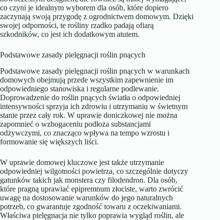
co czyni je idealnym wyborem dla osób, które dopiero
zaczynają swoją przygodę z ogrodnictwem domowym. Dzięki
swojej odporności, te rośliny rzadko padają ofiarą
szkodników, co jest ich dodatkowym atutem.
Podstawowe zasady pielęgnacji roślin pnących
Podstawowe zasady pielęgnacji roślin pnących w warunkach
domowych obejmują przede wszystkim zapewnienie im
odpowiedniego stanowiska i regularne podlewanie.
Doprowadzenie do roślin pnących światła o odpowiedniej
intensywności sprzyja ich zdrowiu i utrzymaniu w świetnym
stanie przez cały rok. W uprawie doniczkowej nie można
zapomnieć o wzbogaceniu podłoża substancjami
odżywczymi, co znacząco wpływa na tempo wzrostu i
formowanie się większych liści.
W uprawie domowej kluczowe jest także utrzymanie
odpowiedniej wilgotności powietrza, co szczególnie dotyczy
gatunków takich jak monstera czy filodendron. Dla osób,
które pragną uprawiać epipremnum złociste, warto zwrócić
uwagę na dostosowanie warunków do jego naturalnych
potrzeb, co gwarantuje zgodność towaru z oczekiwaniami.
Właściwa pielęgnacja nie tylko poprawia wygląd roślin, ale