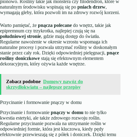
pionowo. Rośliny takie jak monstera czy filodendron, które w
naturalnym środowisku wspinają się po
pniach drzew
,
wymagają gleby, która pozwoli im na zdrowy rozwój korzeni.
Warto pamiętać, że
pnącza polecane
do wnętrz, takie jak
epipremnum czy trzykrotka, najlepiej czują się na
południowej stronie
, gdzie mają dostęp do światła.
Regularne nawożenie w okresie wzrostu wspomaga ich
naturalne procesy i pozwala utrzymać rośliny w doskonałym
stanie przez cały rok. Dzięki odpowiedniej pielęgnacji,
pnące
rośliny doniczkowe
stają się efektownym elementem
dekoracyjnym, który ożywia każde wnętrze.
Zobacz podobne
Domowy nawóz do
skrzydłokwiatu – najlepsze przepisy
Przycinanie i formowanie pnączy w domu
Przycinanie i formowanie
pnączy w domu
to nie tylko
kwestia estetyki, ale także zdrowego rozwoju roślin.
Regularne przycinanie pozwala na utrzymanie roślin w
odpowiedniej formie, która jest kluczowa, kiedy pędy
efektownie przewieszają się z półek i doniczek. Dzięki temu