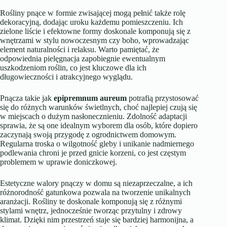
Rośliny pnące w formie zwisającej mogą pełnić także rolę
dekoracyjną, dodając uroku każdemu pomieszczeniu. Ich
zielone liście i efektowne formy doskonale komponują się z
wnętrzami w stylu nowoczesnym czy boho, wprowadzając
element naturalności i relaksu. Warto pamiętać, że
odpowiednia pielęgnacja zapobiegnie ewentualnym
uszkodzeniom roślin, co jest kluczowe dla ich
długowieczności i atrakcyjnego wyglądu.
Pnącza takie jak
epipremnum aureum
potrafią przystosować
się do różnych warunków świetlnych, choć najlepiej czują się
w miejscach o dużym nasłonecznieniu. Zdolność adaptacji
sprawia, że są one idealnym wyborem dla osób, które dopiero
zaczynają swoją przygodę z ogrodnictwem domowym.
Regularna troska o wilgotność gleby i unikanie nadmiernego
podlewania chroni je przed gnicie korzeni, co jest częstym
problemem w uprawie doniczkowej.
Estetyczne walory pnączy w domu są niezaprzeczalne, a ich
różnorodność gatunkowa pozwala na tworzenie unikalnych
aranżacji. Rośliny te doskonale komponują się z różnymi
stylami wnętrz, jednocześnie tworząc przytulny i zdrowy
klimat. Dzięki nim przestrzeń staje się bardziej harmonijna, a