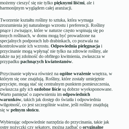
możemy cieszyć się nie tylko
pięknymi liśćmi
, ale i
harmonijnym wyglądem całej aranżacji.
Tworzenie kształtu rośliny to sztuka, która wymaga
zrozumienia jej naturalnego wzrostu i preferencji. Rośliny
pnące i zwisające, które w naturze często wspinają się po
innych roślinach, w domu mogą być prowadzone na
specjalnych podporach lub drabinkach, co pozwala na
kontrolowanie ich wzrostu.
Odpowiednia pielęgnacja
i
przycinanie mogą wpłynąć nie tylko na zdrowie rośliny, ale
także na jej zdolność do obfitego kwitnienia, zwłaszcza w
przypadku
pachnących kwiatostanów
.
Przycinanie wpływa również na
ogólne wrażenie
wnętrza, w
którym się one znajdują. Rośliny, które zostały umiejętnie
przycięte, mogą stać się centralnym punktem pomieszczenia,
zwłaszcza gdy ich
ozdobne liście
są dobrze wyeksponowane.
Warto pamiętać o zapewnieniu im
odpowiednich
warunków
, takich jak dostęp do światła i odpowiednia
wilgotność, co jest szczególnie ważne, jeśli rośliny znajdują
się w
pełnym słońcu
.
Wybierając odpowiednie narzędzia do przycinania, takie jak
ostre nożyczki czy sekatory, można zadbać o
oryginalne