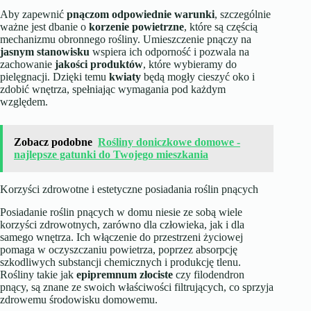
Aby zapewnić
pnączom odpowiednie warunki
, szczególnie
ważne jest dbanie o
korzenie powietrzne
, które są częścią
mechanizmu obronnego rośliny. Umieszczenie pnączy na
jasnym stanowisku
wspiera ich odporność i pozwala na
zachowanie
jakości produktów
, które wybieramy do
pielęgnacji. Dzięki temu
kwiaty
będą mogły cieszyć oko i
zdobić wnętrza, spełniając wymagania pod każdym
względem.
Zobacz podobne
Rośliny doniczkowe domowe -
najlepsze gatunki do Twojego mieszkania
Korzyści zdrowotne i estetyczne posiadania roślin pnących
Posiadanie roślin pnących w domu niesie ze sobą wiele
korzyści zdrowotnych, zarówno dla człowieka, jak i dla
samego wnętrza. Ich włączenie do przestrzeni życiowej
pomaga w oczyszczaniu powietrza, poprzez absorpcję
szkodliwych substancji chemicznych i produkcję tlenu.
Rośliny takie jak
epipremnum złociste
czy filodendron
pnący, są znane ze swoich właściwości filtrujących, co sprzyja
zdrowemu środowisku domowemu.