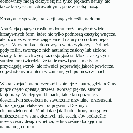
domownicy mogą cieszyć się nie tylko pięknem natury, ale
także korzyściami zdrowotnymi, jakie ze sobą niosą.
Kreatywne sposoby aranżacji pnących roślin w domu
Aranżacja pnących roślin w domu może przybrać wiele
kreatywnych form, które nie tylko podnoszą estetykę wnętrza,
ale również wprowadzają element natury do codziennego
życia. W warunkach domowych warto wykorzystać długie
pędy roślin, tworząc z nich naturalne zasłony lub zielone
ściany, które zachwycą każdego gościa. Można z czystym
sumieniem stwierdzić, że takie rozwiązania nie tylko
przyciągają wzrok, ale również poprawiają jakość powietrza,
co jest istotnym atutem w zamkniętych pomieszczeniach.
W aranżacjach warto czerpać inspirację z natury, gdzie rośliny
pnące często oplatają drzewa, tworząc piękne, zielone
krajobrazy. W ciepłym klimacie, takie kompozycje są
doskonałym sposobem na stworzenie przytulnej przestrzeni,
która sprzyja relaksowi i odprężeniu. Rośliny z
ciemnozielonymi liśćmi, takie jak filodendrony, mogą być
umieszczane w strategicznych miejscach, aby podkreślić
nowoczesny design wnętrza, jednocześnie dodając mu
naturalnego uroku.