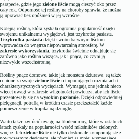
parapecie, gdzie jego
zielone liście
mogą cieszyć oko przez
cały rok. Odporność tej rośliny na choroby sprawia, że można
ją uprawiać bez opóźnień w jej wzroście.
Kolejną rośliną, która zyskała ogromną popularność dzięki
swojemu unikalnemu wyglądowi, jest trzykrotka pasiasta.
Trzykrotka pasiasta
dzięki swoim barwnym liściom
wprowadza do wnętrza niepowtarzalną atmosferę. W
zakresie wykorzystania
, trzykrotka świetnie odnajduje się
zarówno jako roślina wisząca, jak i pnąca, co czyni ją
niezwykle wszechstronną.
Rośliny pnące domowe, takie jak monstera dziurawa, są także
cenione za swoje
zielone liście
o imponujących rozmiarach i
charakterystycznych wycięciach. Wymagają one jednak nieco
więcej uwagi w zakresie wilgotności powietrza, aby ich liście
prezentowały się na
wysokim poziomie
. Dzięki odpowiedniej
pielęgnacji, potrafią w krótkim czasie przekształcić każde
pomieszczenie w tropikalną dżunglę.
Warto także zwrócić uwagę na filodendrony, które w ostatnich
latach zyskały na popularności wśród miłośników zielonych
wnętrz. Ich
zielone liście
nie tylko doskonale komponują się z
nowoczesnym designem, ale również są mniej wymagające,