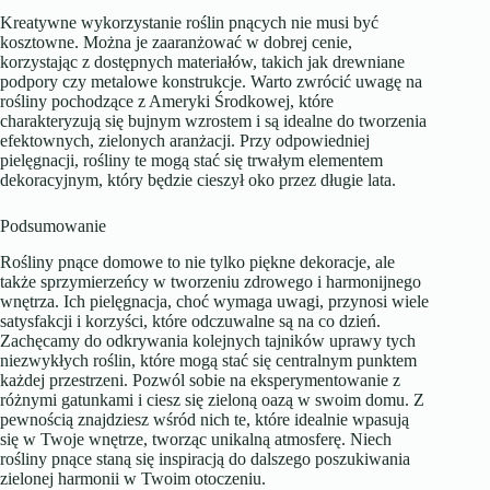
Kreatywne wykorzystanie roślin pnących nie musi być
kosztowne. Można je zaaranżować w dobrej cenie,
korzystając z dostępnych materiałów, takich jak drewniane
podpory czy metalowe konstrukcje. Warto zwrócić uwagę na
rośliny pochodzące z Ameryki Środkowej, które
charakteryzują się bujnym wzrostem i są idealne do tworzenia
efektownych, zielonych aranżacji. Przy odpowiedniej
pielęgnacji, rośliny te mogą stać się trwałym elementem
dekoracyjnym, który będzie cieszył oko przez długie lata.
Podsumowanie
Rośliny pnące domowe to nie tylko piękne dekoracje, ale
także sprzymierzeńcy w tworzeniu zdrowego i harmonijnego
wnętrza. Ich pielęgnacja, choć wymaga uwagi, przynosi wiele
satysfakcji i korzyści, które odczuwalne są na co dzień.
Zachęcamy do odkrywania kolejnych tajników uprawy tych
niezwykłych roślin, które mogą stać się centralnym punktem
każdej przestrzeni. Pozwól sobie na eksperymentowanie z
różnymi gatunkami i ciesz się zieloną oazą w swoim domu. Z
pewnością znajdziesz wśród nich te, które idealnie wpasują
się w Twoje wnętrze, tworząc unikalną atmosferę. Niech
rośliny pnące staną się inspiracją do dalszego poszukiwania
zielonej harmonii w Twoim otoczeniu.