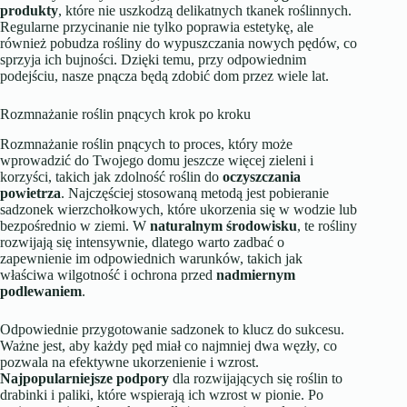
produkty
, które nie uszkodzą delikatnych tkanek roślinnych.
Regularne przycinanie nie tylko poprawia estetykę, ale
również pobudza rośliny do wypuszczania nowych pędów, co
sprzyja ich bujności. Dzięki temu, przy odpowiednim
podejściu, nasze pnącza będą zdobić dom przez wiele lat.
Rozmnażanie roślin pnących krok po kroku
Rozmnażanie roślin pnących to proces, który może
wprowadzić do Twojego domu jeszcze więcej zieleni i
korzyści, takich jak zdolność roślin do
oczyszczania
powietrza
. Najczęściej stosowaną metodą jest pobieranie
sadzonek wierzchołkowych, które ukorzenia się w wodzie lub
bezpośrednio w ziemi. W
naturalnym środowisku
, te rośliny
rozwijają się intensywnie, dlatego warto zadbać o
zapewnienie im odpowiednich warunków, takich jak
właściwa wilgotność i ochrona przed
nadmiernym
podlewaniem
.
Odpowiednie przygotowanie sadzonek to klucz do sukcesu.
Ważne jest, aby każdy pęd miał co najmniej dwa węzły, co
pozwala na efektywne ukorzenienie i wzrost.
Najpopularniejsze podpory
dla rozwijających się roślin to
drabinki i paliki, które wspierają ich wzrost w pionie. Po