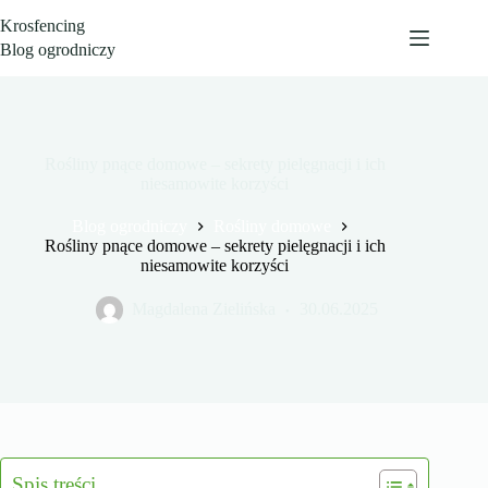
Przejdź
Krosfencing
do
treści
Blog ogrodniczy
Rośliny pnące domowe – sekrety pielęgnacji i ich
niesamowite korzyści
Blog ogrodniczy
Rośliny domowe
Rośliny pnące domowe – sekrety pielęgnacji i ich
niesamowite korzyści
Magdalena Zielińska
30.06.2025
Spis treści