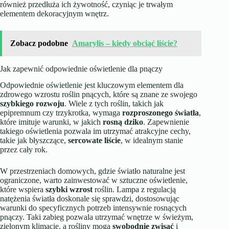
również przedłuża ich żywotność, czyniąc je trwałym
elementem dekoracyjnym wnętrz.
Zobacz podobne
Amarylis – kiedy obciąć liście?
Jak zapewnić odpowiednie oświetlenie dla pnączy
Odpowiednie oświetlenie jest kluczowym elementem dla
zdrowego wzrostu roślin pnących, które są znane ze swojego
szybkiego rozwoju
. Wiele z tych roślin, takich jak
epipremnum czy trzykrotka, wymaga
rozproszonego światła
,
które imituje warunki, w jakich
rosną dziko
. Zapewnienie
takiego oświetlenia pozwala im utrzymać atrakcyjne cechy,
takie jak błyszczące,
sercowate liście
, w idealnym stanie
przez cały rok.
W przestrzeniach domowych, gdzie światło naturalne jest
ograniczone, warto zainwestować w sztuczne oświetlenie,
które wspiera
szybki wzrost
roślin. Lampa z regulacją
natężenia światła doskonale się sprawdzi, dostosowując
warunki do specyficznych potrzeb intensywnie rosnących
pnączy. Taki zabieg pozwala utrzymać wnętrze w świeżym,
zielonym klimacie, a rośliny mogą
swobodnie zwisać
i