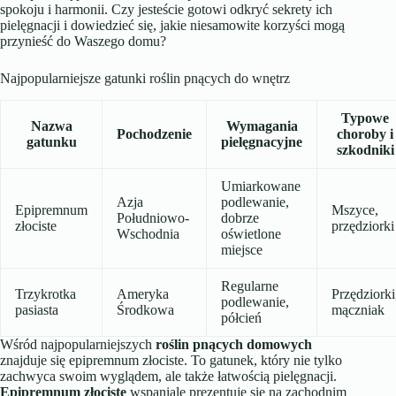
spokoju i harmonii. Czy jesteście gotowi odkryć sekrety ich
pielęgnacji i dowiedzieć się, jakie niesamowite korzyści mogą
przynieść do Waszego domu?
Najpopularniejsze gatunki roślin pnących do wnętrz
Typowe
Nazwa
Wymagania
Pochodzenie
choroby i
gatunku
pielęgnacyjne
szkodniki
Umiarkowane
Azja
podlewanie,
Epipremnum
Mszyce,
Południowo-
dobrze
złociste
przędziorki
Wschodnia
oświetlone
miejsce
Regularne
Trzykrotka
Ameryka
Przędziorki
podlewanie,
pasiasta
Środkowa
mączniak
półcień
Wśród najpopularniejszych
roślin pnących domowych
znajduje się epipremnum złociste. To gatunek, który nie tylko
zachwyca swoim wyglądem, ale także łatwością pielęgnacji.
Epipremnum złociste
wspaniale prezentuje się na zachodnim